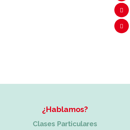
natural way in my work. There was never
space to make mistakes and be corrected.
Talking has allowed me to do that and given
me the confidence to participate fully in
team meetings with our business partners in
London and Frankfurt. I’d totally recommend
these this course to anyone who needs
coaching in speaking skills and confidence-
building in this area.
¿Hablamos?
Clases Particulares