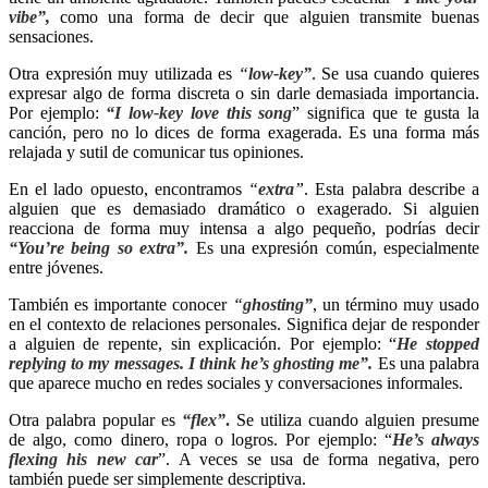
vibe”,
como una forma de decir que alguien transmite buenas
sensaciones.
Otra expresión muy utilizada es
“
low-key”
. Se usa cuando quieres
expresar algo de forma discreta o sin darle demasiada importancia.
Por ejemplo:
“I low-key love this song
” significa que te gusta la
canción, pero no lo dices de forma exagerada. Es una forma más
relajada y sutil de comunicar tus opiniones.
En el lado opuesto, encontramos
“
extra
”
. Esta palabra describe a
alguien que es demasiado dramático o exagerado. Si alguien
reacciona de forma muy intensa a algo pequeño, podrías decir
“You’re being so extra”.
Es una expresión común, especialmente
entre jóvenes.
También es importante conocer
“
ghosting”
, un término muy usado
en el contexto de relaciones personales. Significa dejar de responder
a alguien de repente, sin explicación. Por ejemplo: “
He stopped
replying to my messages. I think he’s ghosting me”.
Es una palabra
que aparece mucho en redes sociales y conversaciones informales.
Otra palabra popular es
“flex”
.
Se utiliza cuando alguien presume
de algo, como dinero, ropa o logros. Por ejemplo: “
He’s always
flexing his new car
”. A veces se usa de forma negativa, pero
también puede ser simplemente descriptiva.