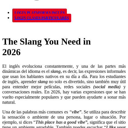
LOGIN PLATAFORMA INGLÉS
LOGIN CLASES PARTICULARES
The Slang You Need in
2026
El inglés evoluciona constantemente, y una de las partes más
dinámicas del idioma es el
slang
,
es decir, las expresiones informales
que usan los hablantes nativos en su día a día. Para los estudiantes
de inglés, aprender
slang
no solo es divertido, sino también muy útil
para entender mejor películas, redes sociales
(social media)
y
conversaciones reales. En 2026, hay varias expresiones que se han
vuelto especialmente populares y que pueden ayudarte a sonar más
natural.
Una de las palabras más comunes es
“
vibe”
. Se utiliza para describir
la sensación o ambiente de una persona, lugar o situación. Por
ejemplo, si dices “
This place has a good vibe”,
significa que el sitio
tiene un ambiente agradable. También puedes escuchar “
I like your