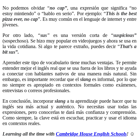
No podemos olvidar
“
no cap”
, una expresión que significa “no
estoy mintiendo” o “hablo en serio”. Por ejemplo: “
This is the best
pizza ever, no cap
”. Es muy común en el lenguaje de internet y entre
jóvenes.
Por otro lado,
“
sus
”
es una versión corta de “
suspicious”
(sospechoso). Se hizo muy popular en videojuegos y ahora se usa en
la vida cotidiana. Si algo te parece extraño, puedes decir “
That’s a
bit sus”.
Aprender este tipo de vocabulario tiene muchas ventajas. Te permite
entender mejor el inglés real que se usa fuera de los libros y te ayuda
a conectar con hablantes nativos de una manera más natural. Sin
embargo, es importante recordar que el
slang
es informal, por lo que
no siempre es apropiado en contextos formales como exámenes,
entrevistas o correos profesionales.
En conclusión, incorporar
slang
a tu aprendizaje puede hacer que tu
inglés sea más actual y auténtico. No necesitas usar todas las
expresiones, pero conocerlas te dará más confianza y comprensión.
Como siempre, la clave está en escuchar, practicar y usar el idioma
en contextos reales.
Learning all the time with
Cambridge House English Schools
! ☺