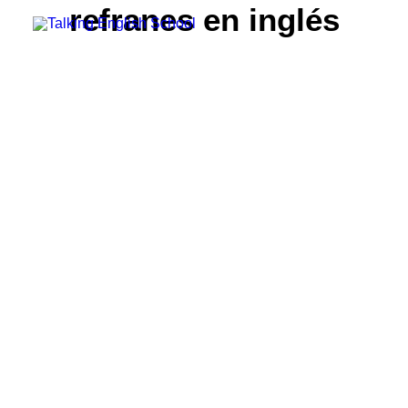
refranes en inglés
Grupo Cambridge House
Método
Profesorado
Teacher Recruitment
CONSEJOS
Prueba tu Nivel Gratis
FRASES HECHAS (IDIOMS) EN INGLÉS