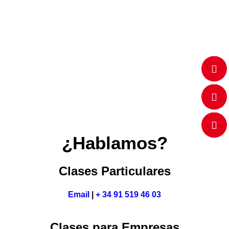
Aprender inglés online es muy sencillo: unos
refranes en inglés para lucirte
Llega el verano y las ganas de viajar,…
¿Hablamos?
Clases Particulares
Email
|
+ 34 91 519 46 03
Clases para Empresas