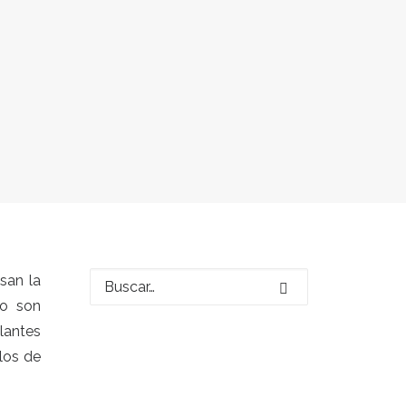
san la
lo son
lantes
plos de