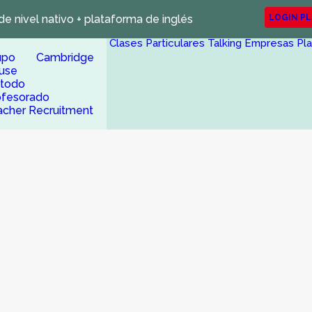
de nivel nativo + plataforma de inglés
LOGIN P
Clases Particulares
Talking Empresas
Pl
upo Cambridge
use
todo
ofesorado
acher Recruitment