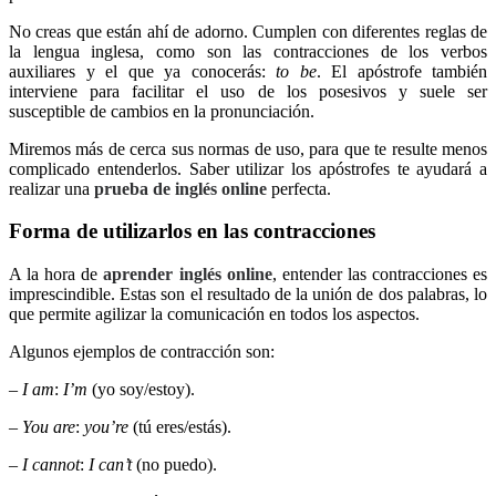
No creas que están ahí de adorno. Cumplen con diferentes reglas de
la lengua inglesa, como son las contracciones de los verbos
auxiliares y el que ya conocerás:
to be
. El apóstrofe también
interviene para facilitar el uso de los posesivos y suele ser
susceptible de cambios en la pronunciación.
Miremos más de cerca sus normas de uso, para que te resulte menos
complicado entenderlos. Saber utilizar los apóstrofes te ayudará a
realizar una
prueba de inglés online
perfecta.
Forma de utilizarlos en las contracciones
A la hora de
aprender inglés online
, entender las contracciones es
imprescindible. Estas son el resultado de la unión de dos palabras, lo
que permite agilizar la comunicación en todos los aspectos.
Algunos ejemplos de contracción son:
–
I am
:
I’m
(yo soy/estoy).
–
You are
:
you’re
(tú eres/estás).
–
I cannot
:
I can’t
(no puedo).