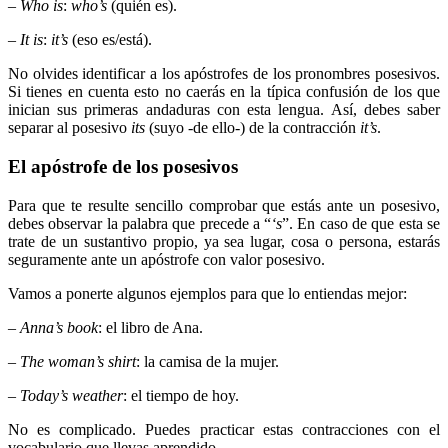
–
Who is
:
who’s
(quién es).
–
It is
:
it’s
(eso es/está).
No olvides identificar a los apóstrofes de los pronombres posesivos.
Si tienes en cuenta esto no caerás en la típica confusión de los que
inician sus primeras andaduras con esta lengua. Así, debes saber
separar al posesivo
its
(suyo -de ello-) de la contracción
it’s
.
El apóstrofe de los posesivos
Para que te resulte sencillo comprobar que estás ante un posesivo,
debes observar la palabra que precede a “
‘s
”. En caso de que esta se
trate de un sustantivo propio, ya sea lugar, cosa o persona, estarás
seguramente ante un apóstrofe con valor posesivo.
Vamos a ponerte algunos ejemplos para que lo entiendas mejor:
–
Anna’s book
: el libro de Ana.
–
The woman’s shirt
: la camisa de la mujer.
–
Today’s weather
: el tiempo de hoy.
No es complicado. Puedes practicar estas contracciones con el
vocabulario que llevas aprendido.