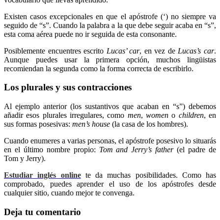
Existen casos excepcionales en que el apóstrofe (‘) no siempre va
seguido de “s”. Cuando la palabra a la que debe seguir acaba en “s”,
esta coma aérea puede no ir seguida de esta consonante.
Posiblemente encuentres escrito
Lucas’ car
, en vez de
Lucas’s car
.
Aunque puedes usar la primera opción, muchos lingüistas
recomiendan la segunda como la forma correcta de escribirlo.
Los plurales y sus contracciones
Al ejemplo anterior (los sustantivos que acaban en “s”) debemos
añadir esos plurales irregulares, como
men
,
women
o
children
, en
sus formas posesivas:
men’s house
(la casa de los hombres).
Cuando enumeres a varias personas, el apóstrofe posesivo lo situarás
en el último nombre propio:
Tom and Jerry’s father
(el padre de
Tom y Jerry).
Estudiar inglés online
te da muchas posibilidades. Como has
comprobado, puedes aprender el uso de los apóstrofes desde
cualquier sitio, cuando mejor te convenga.
Deja tu comentario