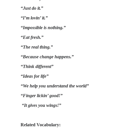
“Just do it.”
“I’m lovin’ it.”
“Impossible is nothing.”
“Eat fresh.”
“The real thing.”
“Because change happens.”
“Think different”
“Ideas for life”
“We help you understand the world”
“Finger lickin’ good!”
“It gives you wings!”
Related Vocabulary: