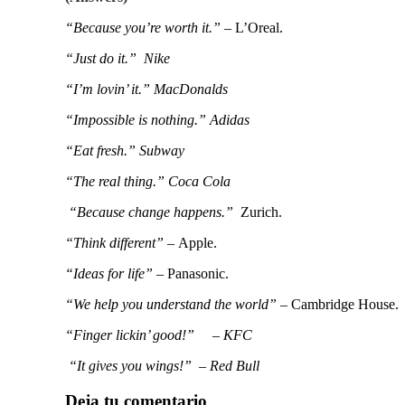
“Because you’re worth it.” –
L’Oreal.
“Just do it.” Nike
“I’m lovin’ it.” MacDonalds
“Impossible is nothing.” Adidas
“Eat fresh.” Subway
“The real thing.” Coca Cola
“Because change happens.”
Zurich.
“Think different” –
Apple.
“Ideas for life” –
Panasonic.
“We help you understand the world” –
Cambridge House.
“Finger lickin’ good!” – KFC
“It gives you wings!” – Red Bull
Deja tu comentario