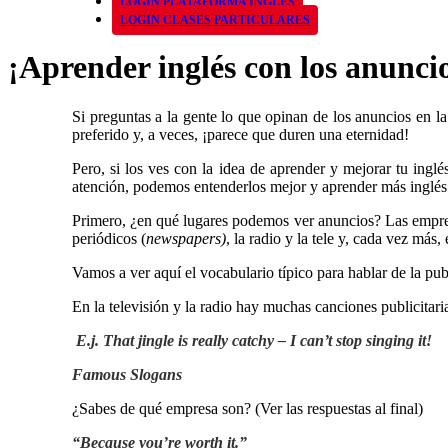
LOGIN PLATAFORMA INGLÉS
LOGIN CLASES PARTICULARES
¡Aprender inglés con los anunci
Si preguntas a la gente lo que opinan de los anuncios en 
preferido y, a veces, ¡parece que duren una eternidad!
Pero, si los ves con la idea de aprender y mejorar tu ing
atención, podemos entenderlos mejor y aprender más inglés
Primero, ¿en qué lugares podemos ver anuncios? Las empres
periódicos (
newspapers)
, la radio y la tele y, cada vez más,
Vamos a ver aquí el vocabulario típico para hablar de la pub
En la televisión y la radio hay muchas canciones publicitar
E.j. That jingle is really catchy – I can’t stop singing it!
Famous Slogans
¿Sabes de qué empresa son? (Ver las respuestas al final)
“Because you’re worth it.”