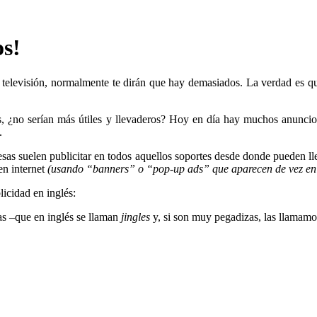
os!
la televisión, normalmente te dirán que hay demasiados. La verdad e
lés, ¿no serían más útiles y llevaderos? Hoy en día hay muchos anuncio
.
as suelen publicitar en todos aquellos soportes desde donde pueden ll
 en internet
(usando “banners” o “pop-up ads” que aparecen de vez en
licidad en inglés:
ias
–
que en inglés se llaman
jingles
y, si son muy pegadizas, las llamam