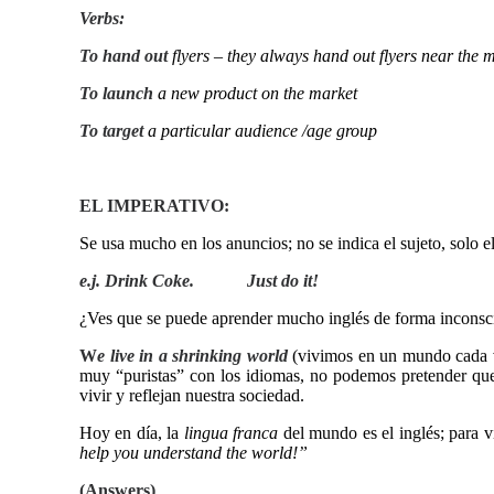
Verbs:
To hand out
flyers – they always hand out flyers near the 
T
o launch
a new product on the market
To target
a particular audience /age group
EL IMPERATIVO:
Se usa mucho en los anuncios; no se indica el sujeto, solo e
e.j. Drink Coke. Just do it!
¿Ves que se puede aprender mucho inglés de forma inconsci
W
e live in a shrinking world
(vivimos en un mundo cada v
muy “puristas” con los idiomas, no podemos pretender que
vivir y reflejan nuestra sociedad.
Hoy en día, la
lingua franca
del mundo es el inglés; para v
help you understand the world!”
(Answers)