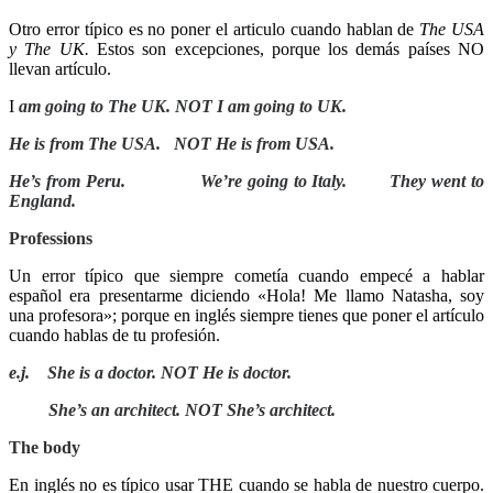
Otro error típico es no poner el articulo cuando hablan de
The USA
y The UK.
Estos son excepciones, porque los demás países NO
llevan artículo.
I
am going to The UK. NOT
I am going to UK
.
He is from The USA.
NOT
He is from USA.
He’s from Peru.
We’re going to Italy.
They went to
England.
Professions
Un error típico que siempre cometía cuando empecé a hablar
español era presentarme diciendo «Hola! Me llamo Natasha, soy
una
profesora»; porque en inglés siempre tienes que poner el artículo
cuando hablas de tu profesión.
e.j.
She is
a
doctor. NOT
He is doctor
.
She’s
an
architect. NOT
She’s architect.
The body
En inglés no es típico usar THE cuando se habla de nuestro cuerpo.