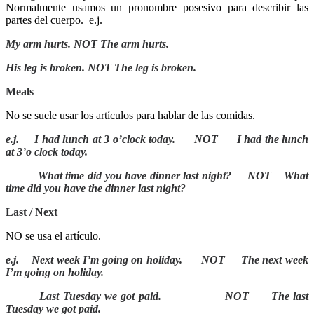
Normalmente usamos un pronombre posesivo para describir las
partes del cuerpo.
e.j.
My arm hurts. NOT
The arm hurts.
His leg is broken. NOT
The leg is broken
.
Meals
No se suele usar los artículos para hablar de las comidas.
e.j.
I had lunch at 3 o’clock today.
NOT
I had the lunch
at 3’o clock today.
What time did you have dinner last night?
NOT
What
time did you have the dinner last night?
Last / Next
NO se usa el artículo.
e.j.
Next week I’m going on holiday.
NOT
The next week
I’m going on holiday.
Last Tuesday we got paid.
NOT
The last
Tuesday we got paid.