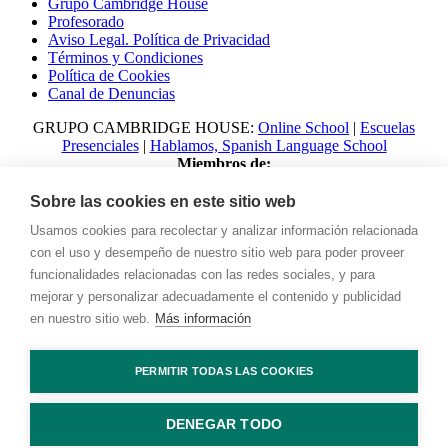
Grupo Cambridge House
Profesorado
Aviso Legal. Política de Privacidad
Términos y Condiciones
Política de Cookies
Canal de Denuncias
GRUPO CAMBRIDGE HOUSE:
Online School
|
Escuelas
Presenciales
|
Hablamos, Spanish Language School
Miembros de:
Sobre las cookies en este sitio web
Usamos cookies para recolectar y analizar información relacionada
con el uso y desempeño de nuestro sitio web para poder proveer
funcionalidades relacionadas con las redes sociales, y para
mejorar y personalizar adecuadamente el contenido y publicidad
en nuestro sitio web.
Más información
PERMITIR TODAS LAS COOKIES
© 2023 Talking with Cambridge. All rights reserved Digital
Marketing by
Adlibweb
DENEGAR TODO