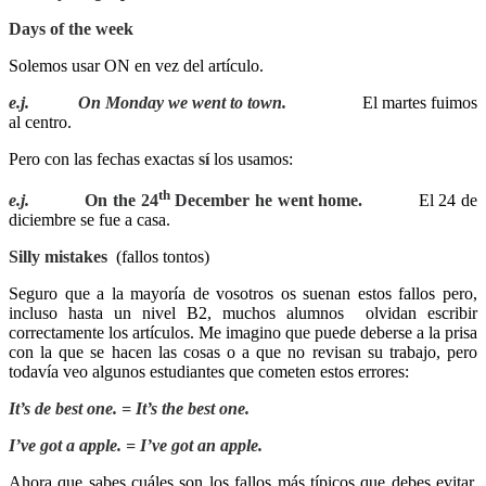
Days of the week
Solemos usar ON en vez del artículo.
e.j.
On Monday
we went to town.
El martes fuimos
al centro.
Pero con las fechas exactas
sí
los usamos:
th
e.j.
On the 24
December
he went home.
El 24 de
diciembre se fue a casa.
Silly mistakes
(fallos tontos)
Seguro que a la mayoría de vosotros os suenan estos fallos pero,
incluso hasta un nivel B2, muchos alumnos
olvidan escribir
correctamente los artículos. Me imagino que puede deberse a la prisa
con la que se hacen las cosas o a que no revisan su trabajo, pero
todavía veo algunos estudiantes que cometen estos errores:
It’s
de
best one. = It’s the best one.
I’ve got
a
apple. = I’ve got an apple.
Ahora que sabes cuáles son los fallos más típicos que debes evitar,