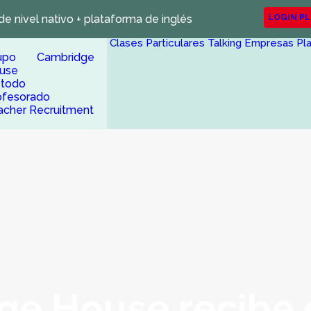
de nivel nativo + plataforma de inglés
LOGIN P
Clases Particulares
Talking Empresas
Pl
upo Cambridge
use
todo
ofesorado
acher Recruitment
e House recibe e