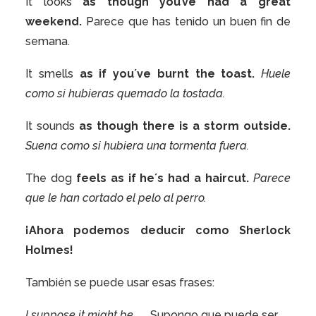
It looks
as though you’ve had a great
weekend.
Parece que has tenido un buen fin de
semana.
It smells
as if you´ve burnt the toast.
Huele
como si hubieras quemado la tostada.
It sounds
as though there is a storm outside.
Suena como si hubiera una tormenta fuera.
The dog
feels as if
he´s had a haircut.
Parece
que le han cortado el pelo al perro.
¡Ahora podemos deducir como Sherlock
Holmes!
También se puede usar esas frases:
I suppose it might be…
Supongo que puede ser…