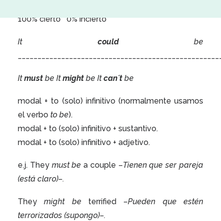
100% cierto
0% incierto
It
could
be
___________________________________________________
It
must
be
It
might
be It
can´t
be
modal + to (solo) infinitivo (normalmente usamos
el verbo
to be
).
modal + to (solo) infinitivo + sustantivo.
modal + to (solo) infinitivo + adjetivo.
e.j. They
must be
a couple –
Tienen que ser pareja
(está claro)–.
They
might be
terrified –
Pueden que estén
terrorizados (supongo)–.