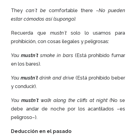
They
can´t be
comfortable there –
No pueden
estar cómodos así (supongo).
Recuerda que
mustn´t
solo lo usamos para
prohibición, con cosas ilegales y peligrosas:
You
mustn´t
smoke in bars
(Está prohibido fumar
en los bares).
You
mustn´t
drink and drive
(Está prohibido beber
y conducir).
You
mustn´t
walk along the cliffs at night (
No se
debe andar de noche por los acantilados –es
peligroso–).
Deducción en el pasado