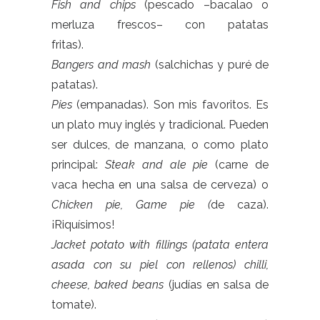
Fish and chips
(pescado –bacalao o
merluza frescos– con patatas
fritas).
Bangers and mash
(salchichas y puré de
patatas).
Pies
(empanadas). Son mis favoritos. Es
un plato muy inglés y tradicional. Pueden
ser dulces, de manzana, o como plato
principal:
Steak and ale pie
(carne de
vaca hecha en una salsa de cerveza) o
Chicken pie, Game pie (
de caza).
¡Riquísimos!
Jacket potato with fillings (patata entera
asada con su piel con rellenos) chilli,
cheese, baked beans
(judías en salsa de
tomate).