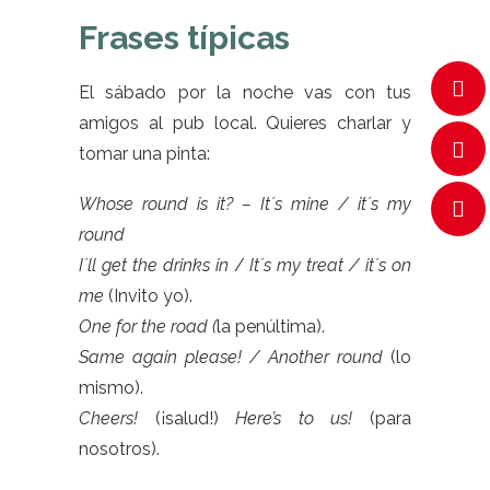
Frases típicas
El sábado por la noche vas con tus
amigos al pub local. Quieres charlar y
tomar una pinta:
Whose round is it? – It´s mine / it´s my
round
I´ll get the drinks in
/
It´s my treat / it´s on
me
(Invito yo).
One for the road (
la penúltima).
Same again please! / Another round
(lo
mismo).
Cheers!
(¡salud!)
Here’s to us!
(para
nosotros).