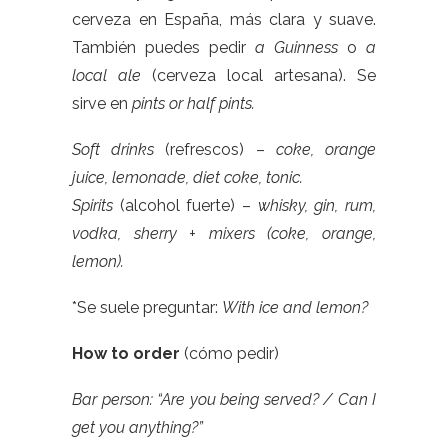
cerveza en España, más clara y suave.
También puedes pedir
a Guinness
o
a
local ale
(cerveza local artesana). Se
sirve en
pints or half pints.
Soft drinks
(refrescos) –
coke, orange
juice, lemonade, diet coke, tonic.
Spirits
(alcohol fuerte) –
whisky, gin, rum,
vodka, sherry + mixers (coke, orange,
lemon).
*Se suele preguntar:
With ice and lemon?
How to order
(cómo pedir)
Bar person: “Are you being served? / Can I
get you anything?”