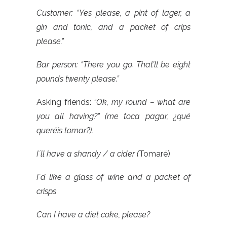
Customer: “Yes please, a pint of lager, a
gin and tonic, and a packet of crips
please.”
Bar person: “There you go. That’ll be eight
pounds twenty please.”
Asking friends:
“Ok, my round – what are
you all having?” (me toca pagar, ¿qué
queréis tomar?).
I´ll have a shandy / a cider (
Tomaré)
I´d like
a glass of wine
and
a packet of
crisps
Can I have a diet coke, please?