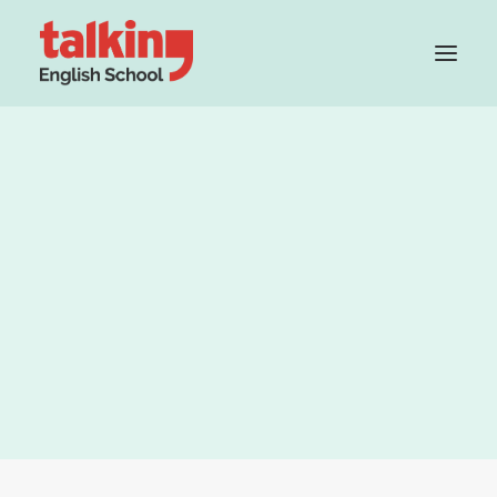
Grupo Cambridge House
Método
Profesorado
Teacher Recruitment
PRUEBA TU NIVEL GRATIS
English you need for work
– TEACHING