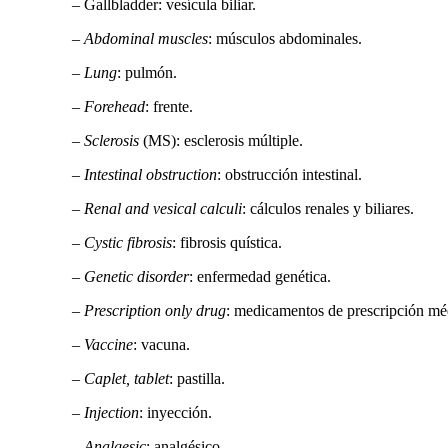
– Gallbladder: vesícula biliar.
–
Abdominal muscles
: músculos abdominales.
–
Lung
: pulmón.
–
Forehead
: frente.
–
Sclerosis
(MS): esclerosis múltiple.
–
Intestinal obstruction
: obstrucción intestinal.
–
Renal and vesical calculi
: cálculos renales y biliares.
–
Cystic fibrosis
: fibrosis quística.
–
Genetic disorder
: enfermedad genética.
–
Prescription only drug
: medicamentos de prescripción mé
–
Vaccine
: vacuna.
–
Caplet, tablet
: pastilla.
–
Injection
: inyección.
–
Analgesic
: analgésico.