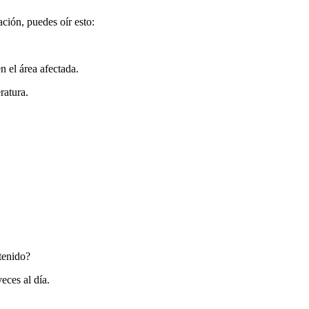
ación, puedes oír esto:
n el área afectada.
ratura.
tenido?
veces al día.