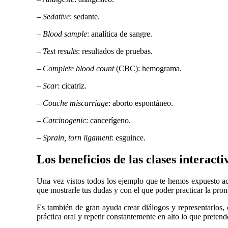
–
Sedative
: sedante.
–
Blood sample
: analítica de sangre.
–
Test results
: resultados de pruebas.
–
Complete blood count
(CBC): hemograma.
–
Scar
: cicatriz.
–
Couche miscarriage
: aborto espontáneo.
–
Carcinogenic
: cancerígeno.
–
Sprain, torn ligament
: esguince.
Los beneficios de las clases interacti
Una vez vistos todos los ejemplo que te hemos expuesto aq
que mostrarle tus dudas y con el que poder practicar la pron
Es también de gran ayuda crear diálogos y representarlos
práctica oral y repetir constantemente en alto lo que preten