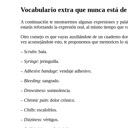
Vocabulario extra que nunca está d
A continuación te mostraremos algunas expresiones y palabr
estarás reforzando la expresión oral, al mismo tiempo que v
Otro consejo es que vayas auxiliándote de un cuaderno don
vez aconsejándote esto, te proponemos que memorices lo si
–
Scrubs
: bata.
–
Syringe
: jeringuilla.
–
Adhesive bandage
: vendaje adhesivo.
–
Bleeding
: sangrado.
–
Drowsiness
: somnolencia.
–
Chronic pain
: dolor crónico.
–
Chills
: escalofríos.
–
Dizziness
: vértigos.