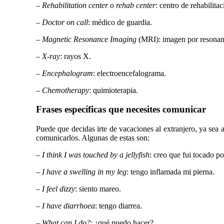
–
Rehabilitation center
o
rehab center
: centro de rehabilitac
–
Doctor on call
: médico de guardia.
–
Magnetic Resonance Imaging
(MRI): imagen por resonan
–
X-ray
: rayos X.
–
Encephalogram
: electroencefalograma.
–
Chemotherapy
: quimioterapia.
Frases específicas que necesites comunicar
Puede que decidas irte de vacaciones al extranjero, ya se
comunicarlos. Algunas de estas son:
–
I think I was touched by a jellyfish
: creo que fui tocado p
–
I have a swelling in my leg
: tengo inflamada mi pierna.
–
I feel dizzy
: siento mareo.
–
I have diarrhoea
: tengo diarrea.
–
What can I do?
: ¿qué puedo hacer?