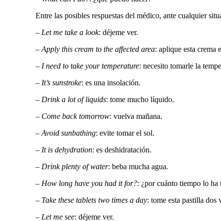
Entre las posibles respuestas del médico, ante cualquier situ
–
Let me take a look
: déjeme ver.
–
Apply this cream to the affected area
: aplique esta crema e
–
I need to take your temperature
: necesito tomarle la tempe
–
It’s sunstroke
: es una insolación.
–
Drink a lot of liquids
: tome mucho líquido.
–
Come back tomorrow
: vuelva mañana.
–
Avoid sunbathing
: evite tomar el sol.
–
It is dehydration
: es deshidratación.
–
Drink plenty of water
: beba mucha agua.
–
How long have you had it for?
: ¿por cuánto tiempo lo ha 
–
Take these tablets two times a day
: tome esta pastilla dos 
–
Let me see
: déjeme ver.