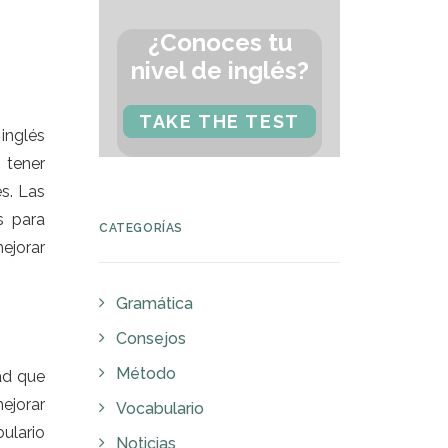
¿Conoces tu
nivel de inglés?
TAKE THE TEST
inglés
 tener
s. Las
s para
CATEGORÍAS
ejorar
Gramática
Consejos
Método
dad que
ejorar
Vocabulario
ulario
Noticias