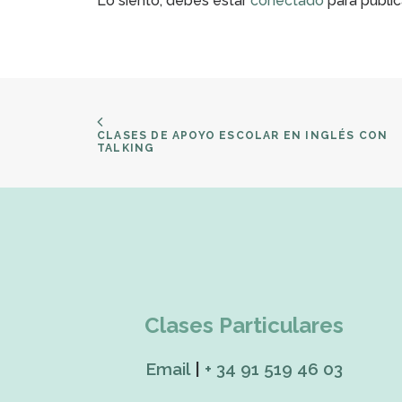
Lo siento, debes estar
conectado
para public
CLASES DE APOYO ESCOLAR EN INGLÉS CON 
TALKING
Clases Particulares
Email
|
+ 34 91 519 46 03