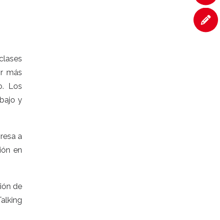
clases
or más
o. Los
bajo y
resa a
ión en
ción de
alking