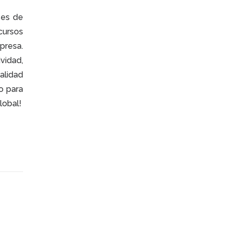
ses de
cursos
presa.
vidad,
alidad
o para
lobal!