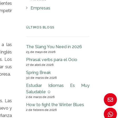
ientes
Empresas
ompetir
ÚLTIMOS BLOGS
 a las
The Slang You Need in 2026
 inglés
25 de mayo de 2026
s. Los
Phrasal verbs para el Ocio
27 de abril de 2026
ar sus
Spring Break
presa.
30 de marzo de 2026
Estudiar Idiomas Es Muy
Saludable ☺
2 de marzo de 2026
s. Las
How to fight the Winter Blues
uevo y
2 de febrero de 2026
fianza