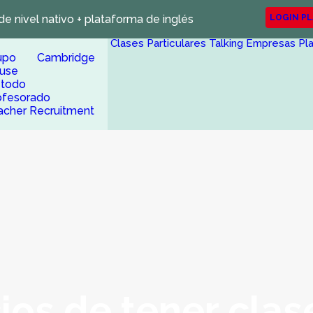
de nivel nativo + plataforma de inglés
LOGIN P
Clases Particulares
Talking Empresas
Pl
upo Cambridge
use
todo
ofesorado
acher Recruitment
ios de tener clas