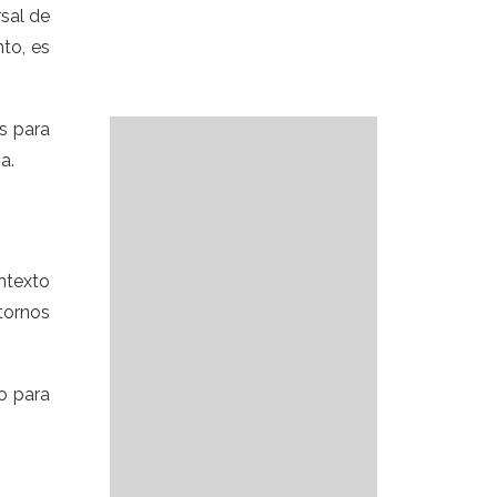
sal de
nto, es
s para
sa.
ntexto
tornos
o para