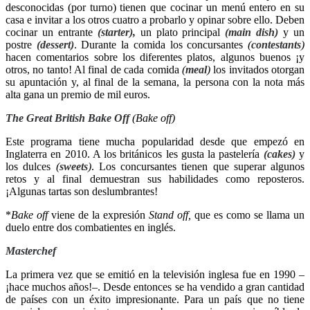
desconocidas (por turno) tienen que cocinar un menú entero en su
casa e invitar a los otros cuatro a probarlo y opinar sobre ello. Deben
cocinar un entrante
(starter),
un plato principal
(main dish)
y un
postre
(dessert)
. Durante la comida los concursantes
(
contestants
)
hacen comentarios sobre los diferentes platos, algunos buenos ¡y
otros, no tanto! Al final de cada comida
(
meal
)
los invitados otorgan
su apuntación y, al final de la semana, la persona con la nota más
alta gana un premio de mil euros.
The Great British Bake Off
(Bake off)
Este programa tiene mucha popularidad desde que empezó en
Inglaterra en 2010. A los británicos les gusta la pastelería
(cakes)
y
los dulces
(
sweets
)
. Los concursantes tienen que superar algunos
retos y al final demuestran sus habilidades como reposteros.
¡Algunas tartas son deslumbrantes!
*
Bake off
viene de la expresión
Stand off,
que es como se llama un
duelo entre dos combatientes en inglés.
Masterchef
La primera vez que se emitió en la televisión inglesa fue en 1990 –
¡hace muchos años!–. Desde entonces se ha vendido a gran cantidad
de países con un éxito impresionante. Para un país que no tiene