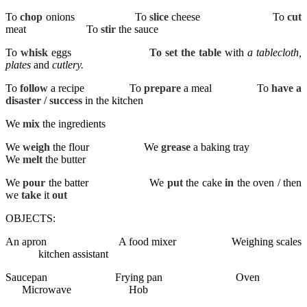
To
chop
onions
To
slice
cheese
To
cut
meat
To
stir
the sauce
To
whisk
eggs
To set the table
with
a tablecloth,
plates
and
cutlery.
To
follow
a recipe
To
prepare
a meal
To
have a
disaster / success
in the kitchen
We
mix
the ingredients
We
weigh
the flour
We
grease
a baking tray
We
melt
the butter
We
pour
the batter
We
put
the cake
in
the oven / then
we
take
it
out
OBJECTS:
An apron
A food mixer
Weighing scales
kitchen assistant
Saucepan
Frying pan
Oven
Microwave
Hob