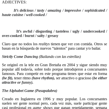
ADJECTIVES:
It’s delicious / tasty / amazing / impressive / sophisticated /
haute cuisine / well-cooked /
It’s awful / disgusting / tasteless / ugly / undercooked /
over-cooked / burnt / salty / greasy
Claro que no todos los
realitys
tienen que ver con comida. Otros se
basan en la búsqueda de nuevos “talentos” para cantar y/o bailar.
Strictly Come Dancing
(Bailando con las estrellas)
Se originó en la tele en Gran Bretaña en 2004 y sigue siendo muy
popular allí todavía, sobre todo porque introdujeron a concursantes
famosos. Para competir en este programa tienes que estar en forma
(be fit),
tener ritmo
(have rhythm),
ser atractivo o gracioso (
be either
attractive or funny).
The Alphabet Game
(Pasapalabra)
Creado en Inglaterra en 1996 y muy popular. Los concursantes
suelen ser gente normal pero, cada vez más, suele participar gente
casi profesional en
game shows
que ganan repetidamente, semana