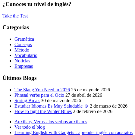
¿Conoces tu nivel de inglés?
Take the Test
Categorías
Gramática
Consejos
Método
Vocabulario
Noticias
Empresas
Últimos Blogs
The Slang You Need in 2026
25 de mayo de 2026
Phrasal verbs para el Ocio
27 de abril de 2026
Spring Break
30 de marzo de 2026
Estudiar Idiomas Es Muy Saludable ☺
2 de marzo de 2026
How to fight the Winter Blues
2 de febrero de 2026
Auxiliary Verbs - los verbos auxiliares
Ver todo el blog
Learning English with Gadgets - aprender inglés con aparatos