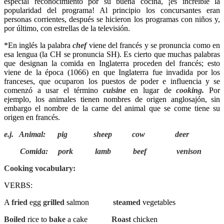
especial reconocimiento por su buena cocina, ¡es increíble la
popularidad del programa! Al principio los concursantes eran
personas corrientes, después se hicieron los programas con niños y,
por último, con estrellas de la televisión.
*En inglés la palabra
chef
viene del francés y se pronuncia como en
esa lengua (la CH se pronuncia SH). Es cierto que muchas palabras
que designan la comida en Inglaterra proceden del francés; esto
viene de la época (1066) en que Inglaterra fue invadida por los
franceses, que ocuparon los puestos de poder e influencia y se
comenzó a usar el término
cuisine
en lugar de
cooking.
Por
ejemplo, los animales tienen nombres de origen anglosajón, sin
embargo el nombre de la carne del animal que se come tiene su
origen en francés.
e.j.
Animal:
pig
sheep
cow
deer
Comida:
pork
lamb
beef
venison
Cooking vocabulary:
VERBS:
A
fried
egg
grilled
salmon
steamed
vegetables
Boiled
rice to
bake
a cake
Roast
chicken