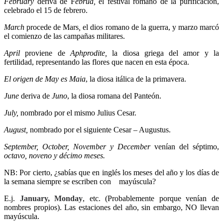
February
deriva de F
ebrua,
el festival romano de la purificación,
celebrado el 15 de febrero.
March
procede de Mars
,
el dios romano de la guerra, y marzo marcó
el comienzo de las campañas militares.
April
proviene de
Aphprodite,
la diosa griega del amor y la
fertilidad, representando las flores que nacen en esta época.
El origen de May es
Maia
, la diosa itálica de la primavera.
June
deriva de
Juno
, la diosa romana del Panteón.
July,
nombrado por el mismo Julius Cesar.
August,
nombrado por el siguiente Cesar – Augustus.
September, October, November y December
venían del séptimo,
octavo, noveno y décimo meses.
NB: Por cierto, ¿sabías que en inglés los meses del año y los días de
la semana siempre se escriben con mayúscula?
E.j.
January, Monday
, etc. (Probablemente porque venían de
nombres propios). Las estaciones del año, sin embargo, NO llevan
mayúscula.