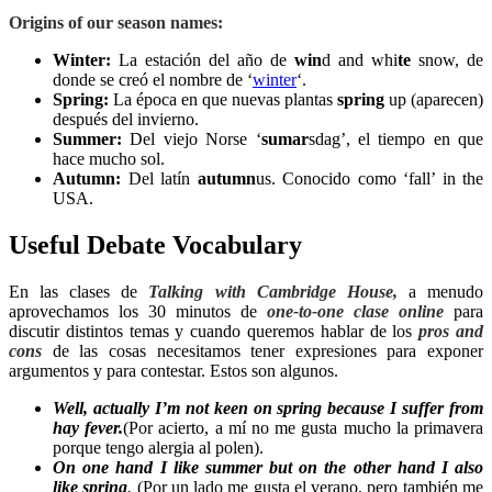
Origins of our season names
:
Winter:
La estación del año de
win
d and whi
te
snow, de
donde se creó el nombre de ‘
winter
‘.
Spring:
La época en que nuevas plantas
spring
up (aparecen)
después del invierno.
Summer:
Del viejo Norse ‘
sumar
sdag’, el tiempo en que
hace mucho sol.
Autumn:
Del l
atín
autumn
us. Conocido como ‘fall’ in the
USA.
Useful Debate Vocabulary
En las clases de
Talking with Cambridge House,
a menudo
aprovechamos los 30 minutos de
one-to-one clase online
para
discutir distintos temas y cuando queremos hablar de los
pros and
cons
de las cosas necesitamos tener expresiones para exponer
argumentos y para contestar. Estos son algunos.
Well, actually
I’m not keen on spring because I suffer from
hay fever.
(Por acierto, a mí no me gusta mucho la primavera
porque tengo alergia al polen).
On one hand
I like summer but
on the other hand
I also
like spring
.
(Por un lado me gusta el verano, pero también me