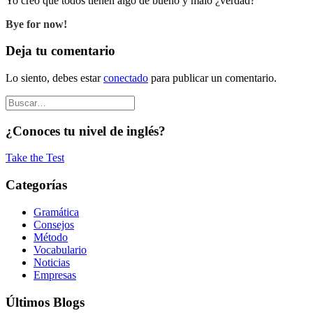
Yo creo que todos tienen algo de bueno y malo ¿verdad?
Bye for now!
Deja tu comentario
Lo siento, debes estar
conectado
para publicar un comentario.
¿Conoces tu nivel de inglés?
Take the Test
Categorías
Gramática
Consejos
Método
Vocabulario
Noticias
Empresas
Últimos Blogs