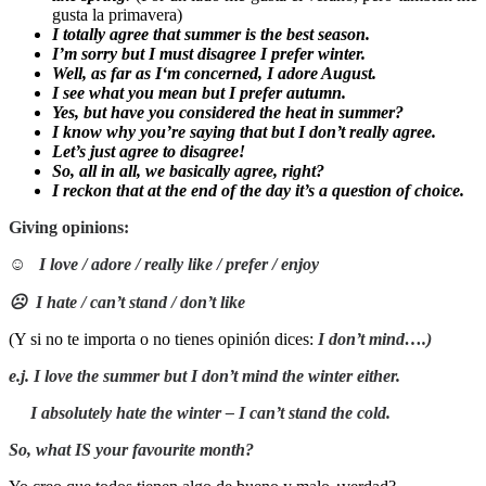
gusta la primavera)
I totally agree that
summer is the best season.
I’m sorry but I must disagree
I prefer winter.
Well, as far as I‘m concerned,
I adore August.
I see what you mean but
I prefer autumn.
Yes, but have you considered
the heat in summer?
I know why you’re saying that but
I don’t really agree.
Let’s just agree to disagree!
So, all in all,
we basically agree, right?
I reckon that at the end of the day
it’s a question of choice.
Giving opinions:
☺
I love / adore / really like / prefer / enjoy
☹
I hate / can’t stand / don’t like
(Y si no te importa o no tienes opinión dices:
I don’t mind….)
e.j. I love the summer but I don’t mind the winter either.
I absolutely hate the winter – I can’t stand the cold.
So, what IS your favourite month?