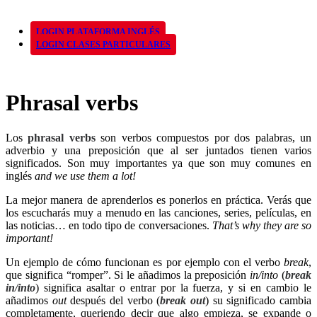
LOGIN PLATAFORMA INGLÉS
LOGIN CLASES PARTICULARES
Phrasal verbs
Los
phrasal verbs
son verbos compuestos por dos palabras, un
adverbio y una preposición que al ser juntados tienen varios
significados. Son muy importantes ya que son muy comunes en
inglés
and we use them a lot!
La mejor manera de aprenderlos es ponerlos en práctica. Verás que
los escucharás muy a menudo en las canciones, series, películas, en
las noticias… en todo tipo de conversaciones.
That’s why they are so
important!
Un ejemplo de cómo funcionan es por ejemplo con el verbo
break
,
que significa “romper”. Si le añadimos la preposición
in/into
(
break
in/into
) significa asaltar o entrar por la fuerza, y si en cambio le
añadimos
out
después del verbo (
break out
) su significado cambia
completamente, queriendo decir que algo empieza, se expande o