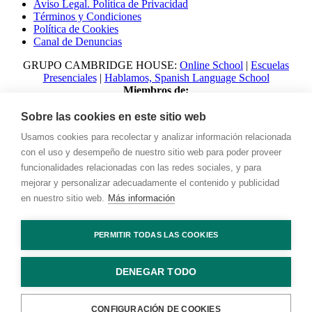
Aviso Legal. Política de Privacidad
Términos y Condiciones
Política de Cookies
Canal de Denuncias
GRUPO CAMBRIDGE HOUSE:
Online School
|
Escuelas
Presenciales
|
Hablamos, Spanish Language School
Miembros de:
Sobre las cookies en este sitio web
Usamos cookies para recolectar y analizar información relacionada
con el uso y desempeño de nuestro sitio web para poder proveer
funcionalidades relacionadas con las redes sociales, y para
mejorar y personalizar adecuadamente el contenido y publicidad
en nuestro sitio web.
Más información
© 2023 Talking with Cambridge. All rights reserved Digital
PERMITIR TODAS LAS COOKIES
Marketing by
Adlibweb
DENEGAR TODO
Contacto
CONFIGURACIÓN DE COOKIES