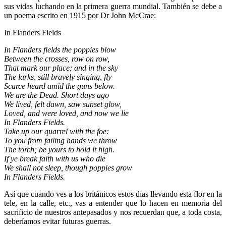
sus vidas luchando en la primera guerra mundial. También se debe a
un poema escrito en 1915 por Dr John McCrae:
In Flanders Fields
In Flanders fields the poppies blow
Between the crosses, row on row,
That mark our place; and in the sky
The larks, still bravely singing, fly
Scarce heard amid the guns below.
We are the Dead. Short days ago
We lived, felt dawn, saw sunset glow,
Loved, and were loved, and now we lie
In Flanders Fields.
Take up our quarrel with the foe:
To you from failing hands we throw
The torch; be yours to hold it high.
If ye break faith with us who die
We shall not sleep, though poppies grow
In Flanders Fields.
Así que cuando ves a los británicos estos días llevando esta flor en la
tele, en la calle, etc., vas a entender que lo hacen en memoria del
sacrificio de nuestros antepasados y nos recuerdan que, a toda costa,
deberíamos evitar futuras guerras.