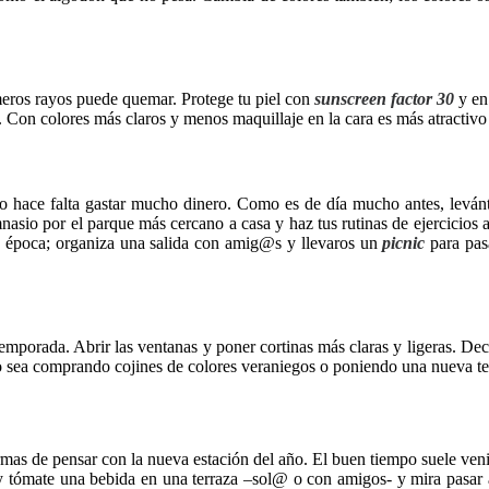
meros rayos puede quemar. Protege tu piel con
sunscreen factor 30
y en
Con colores más claros y menos maquillaje en la cara es más atractivo
no hace falta gastar mucho dinero. Como es de día mucho antes, levánta
mnasio por el parque más cercano a casa y haz tus rutinas de ejercicios
ta época; organiza una salida con amig@s y llevaros un
picnic
para pas
orada. Abrir las ventanas y poner cortinas más claras y ligeras. Decora
o sea comprando cojines de colores veraniegos o poniendo una nueva te
rmas de pensar con la nueva estación del año. El buen tiempo suele 
 y tómate una bebida en una terraza –sol@ o con amigos- y mira pasar a