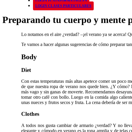
LOGIN PLATAFORMA INGLÉS
LOGIN CLASES PARTICULARES
Preparando tu cuerpo y mente p
Lo notamos en el aire ¿verdad? –¡el verano ya se acerca! Qui
Te vamos a hacer algunas sugerencias de cómo preparar tant
Body
Diet
Con estas temperaturas más altas apetece comer un poco me
de que nuestra ropa de verano nos quede bien. ¿Y cómo? 
más vago y sin ganas de moverte. Recomendamos desayunar bi
tomar otro café con bollo. Luego en la comida algo caliente
unas nueces y frutos secos y fruta. La cena debería de ser má
Clothes
A todos nos gusta cambiar de armario ¿verdad? Y no lleva
elegante y cómodo en verano es la ropa amplia y de telas 