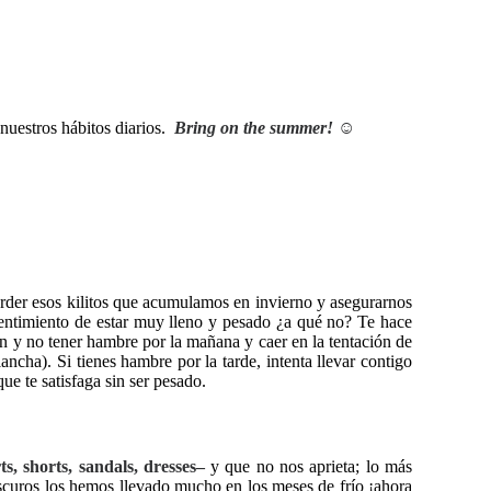
 nuestros hábitos diarios.
Bring on the summer! ☺
rder esos kilitos que acumulamos en invierno y asegurarnos
ntimiento de estar muy lleno y pesado ¿a qué no? Te hace
n y no tener hambre por la mañana y caer en la tentación de
ncha). Si tienes hambre por la tarde, intenta llevar contigo
ue te satisfaga sin ser pesado.
ts, shorts, sandals, dresses–
y que no nos aprieta; lo más
scuros los hemos llevado mucho en los meses de frío ¡ahora