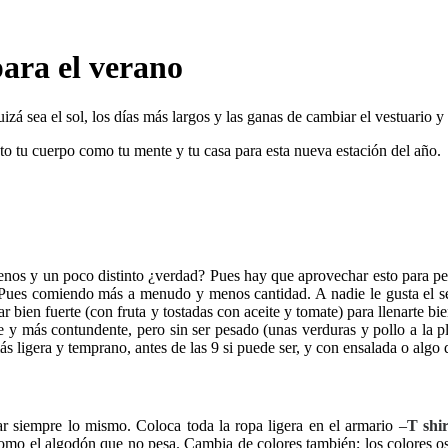
ara el verano
zá sea el sol, los días más largos y las ganas de cambiar el vestuario y
o tu cuerpo como tu mente y tu casa para esta nueva estación del año.
nos y un poco distinto ¿verdad? Pues hay que aprovechar esto para pe
Pues comiendo más a menudo y menos cantidad. A nadie le gusta el se
en fuerte (con fruta y tostadas con aceite y tomate) para llenarte bie
 y más contundente, pero sin ser pesado (unas verduras y pollo a la pla
s ligera y temprano, antes de las 9 si puede ser, y con ensalada o algo q
r siempre lo mismo. Coloca toda la ropa ligera en el armario –
T shir
como el algodón que no pesa. Cambia de colores también; los colores o