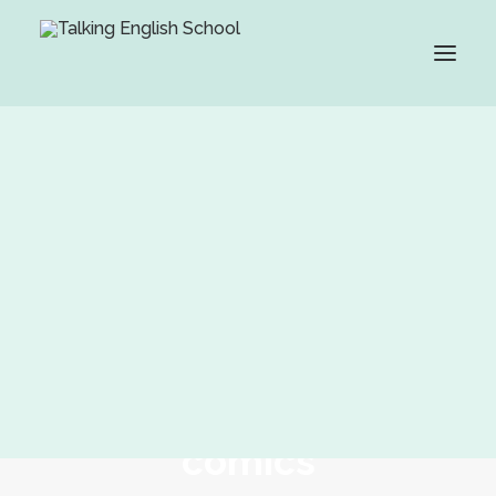
Grupo Cambridge House
Método
Profesorado
Teacher Recruitment
PRUEBA TU NIVEL GRATIS
Una nueva forma de
aprender inglés online: los
cómics