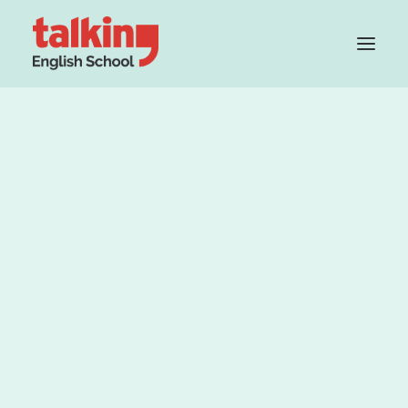
All day / Every day / Each
day
Grupo Cambridge House
Método
Profesorado
Teacher Recruitment
Uno de los errores más comunes entre
hispanohablantes que estudian inglés es el mal
uso de
ALL / EVERY / EACH.
PRUEBA TU NIVEL GRATIS
Algunos de los errores más típicos son:
I think that
all people
like holidays. X ☹
I think that
everybody
likes holidays.
☺
We spent
all days
at the park. X ☹
We spent
every day
at the park.
☺