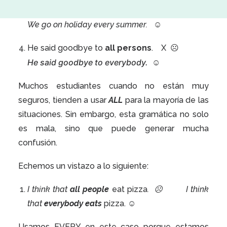
We go on holiday
all summers.
X ☹
We go on holiday
every summer.
☺
He said goodbye to
all persons
. X ☹
He said goodbye to
everybody.
☺
Muchos estudiantes cuando no están muy
seguros, tienden a usar
ALL
para la mayoría de las
situaciones. Sin embargo, esta gramática no solo
es mala, sino que puede generar mucha
confusión.
Echemos un vistazo a lo siguiente:
I think that
all people
eat pizza
. ☹ I think
that
everybody eats
pizza. ☺
Usamos EVERY en este caso porque estamos