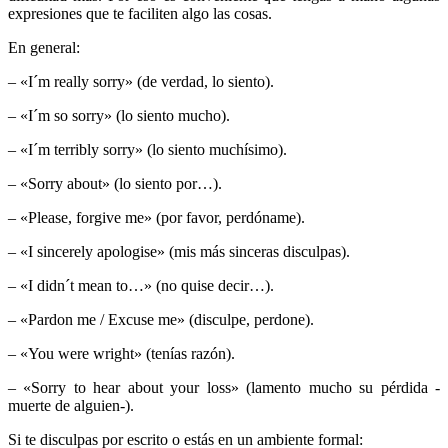
expresiones que te faciliten algo las cosas.
En general:
– «I´m really sorry» (de verdad, lo siento).
– «I´m so sorry» (lo siento mucho).
– «I´m terribly sorry» (lo siento muchísimo).
– «Sorry about» (lo siento por…).
– «Please, forgive me» (por favor, perdóname).
– «I sincerely apologise» (mis más sinceras disculpas).
– «I didn´t mean to…» (no quise decir…).
– «Pardon me / Excuse me» (disculpe, perdone).
– «You were wright» (tenías razón).
– «Sorry to hear about your loss» (lamento mucho su pérdida -
muerte de alguien-).
Si te disculpas por escrito o estás en un ambiente formal: