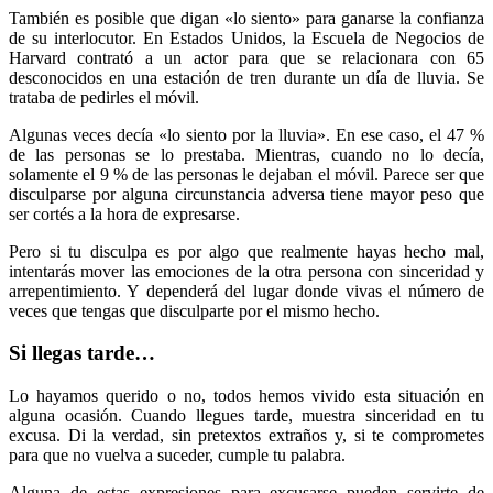
También es posible que digan «lo siento» para ganarse la confianza
de su interlocutor. En Estados Unidos, la Escuela de Negocios de
Harvard contrató a un actor para que se relacionara con 65
desconocidos en una estación de tren durante un día de lluvia. Se
trataba de pedirles el móvil.
Algunas veces decía «lo siento por la lluvia». En ese caso, el 47 %
de las personas se lo prestaba. Mientras, cuando no lo decía,
solamente el 9 % de las personas le dejaban el móvil. Parece ser que
disculparse por alguna circunstancia adversa tiene mayor peso que
ser cortés a la hora de expresarse.
Pero si tu disculpa es por algo que realmente hayas hecho mal,
intentarás mover las emociones de la otra persona con sinceridad y
arrepentimiento. Y dependerá del lugar donde vivas el número de
veces que tengas que disculparte por el mismo hecho.
Si llegas tarde…
Lo hayamos querido o no, todos hemos vivido esta situación en
alguna ocasión. Cuando llegues tarde, muestra sinceridad en tu
excusa. Di la verdad, sin pretextos extraños y, si te comprometes
para que no vuelva a suceder, cumple tu palabra.
Alguna de estas expresiones para excusarse pueden servirte de