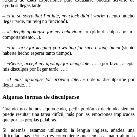
ayuda si llegas tarde:
–
«I´m so sorry that I´m late, my clock didn´t work»
(siento mucho
llegar tarde, mi reloj no funcionó).
–
«I deeply apologise for my behaviour…»
(pido disculpas por mi
comportamiento…).
–
«I´m sorry for keeping you waiting for such a long time»
(siento
haberte hecho esperar tanto tiempo).
–
«Please, accept my apology for being late, …»
(por favor, acepta
mis disculpas por llegar tarde, …).
–
«I must apologise for arriving late…»
( debo disculparme por
llegar tarde…).
Algunas formas de disculparse
Cuando nos hemos equivocado, pedir perdón o decir «lo siento»
puede resultar una tarea difícil, más por las emociones implicadas
que por las propias palabras.
Si, además, estamos utilizando la lengua inglesa, añades una
dificultad más. Por eso es conveniente que tengas a mano algunas