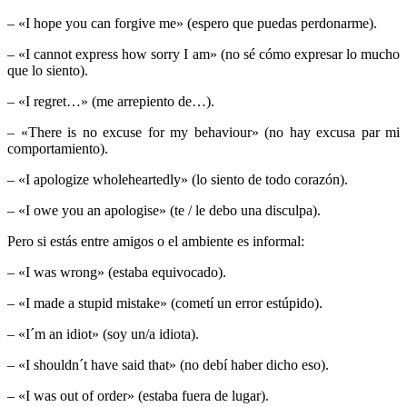
– «I hope you can forgive me» (espero que puedas perdonarme).
– «I cannot express how sorry I am» (no sé cómo expresar lo mucho
que lo siento).
– «I regret…» (me arrepiento de…).
– «There is no excuse for my behaviour» (no hay excusa par mi
comportamiento).
– «I apologize wholeheartedly» (lo siento de todo corazón).
– «I owe you an apologise» (te / le debo una disculpa).
Pero si estás entre amigos o el ambiente es informal:
– «I was wrong» (estaba equivocado).
– «I made a stupid mistake» (cometí un error estúpido).
– «I´m an idiot» (soy un/a idiota).
– «I shouldn´t have said that» (no debí haber dicho eso).
– «I was out of order» (estaba fuera de lugar).