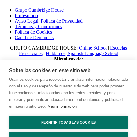
Grupo Cambridge House
Profesorado
Aviso Legal. Política de Privacidad
Términos y Condiciones
Política de Cookies
Canal de Denuncias
GRUPO CAMBRIDGE HOUSE:
Online School
|
Escuelas
Presenciales
|
Hablamos, Spanish Language School
Miembros de:
Sobre las cookies en este sitio web
Usamos cookies para recolectar y analizar información relacionada
con el uso y desempeño de nuestro sitio web para poder proveer
funcionalidades relacionadas con las redes sociales, y para
mejorar y personalizar adecuadamente el contenido y publicidad
en nuestro sitio web.
Más información
© 2023 Talking with Cambridge. All rights reserved Digital
PERMITIR TODAS LAS COOKIES
Marketing by
Adlibweb