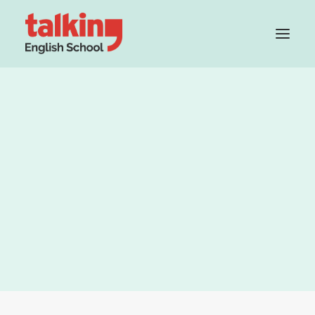
Grupo Cambridge House
Método
Profesorado
Teacher Recruitment
PRUEBA TU NIVEL GRATIS
Best friend’s Day