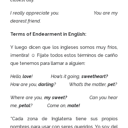
I really appreciate you.
You are my
dearest friend.
Terms of Endearment in English:
Y luego dicen que los ingleses somos muy fríos,
¡mentira!
☺
Fíjate todos estos términos de cariño
que tenemos para llamar a alguien:
Hello,
love
!
How’s it going,
sweetheart?
How are you,
darling
?
What’s the matter,
pet
?
Where are you,
my sweet?
Can you hear
me,
petal
?
Come on,
mate!
*Cada zona de Inglaterra tiene sus propios
nombres para usar con seres queridos. Yo soy del