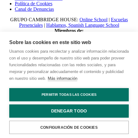
Política de Cookies
Canal de Denuncias
GRUPO CAMBRIDGE HOUSE:
Online School
|
Escuelas
Presenciales
|
Hablamos, Spanish Language School
Miembros de:
Sobre las cookies en este sitio web
Usamos cookies para recolectar y analizar información relacionada
con el uso y desempeño de nuestro sitio web para poder proveer
funcionalidades relacionadas con las redes sociales, y para
mejorar y personalizar adecuadamente el contenido y publicidad
en nuestro sitio web.
Más información
© 2023 Talking with Cambridge. All rights reserved Digital
PERMITIR TODAS LAS COOKIES
Marketing by
Adlibweb
DENEGAR TODO
Contacto
CONFIGURACIÓN DE COOKIES
WhatsApp
Prueba de Nivel