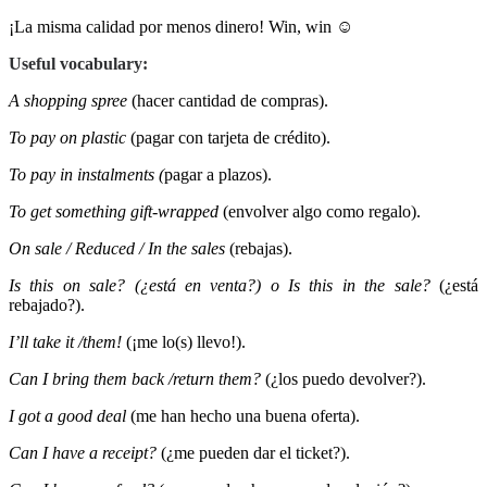
¡La misma calidad por menos dinero! Win, win ☺
Useful vocabulary:
A shopping spree
(hacer cantidad de compras).
To pay on plastic
(pagar con tarjeta de crédito).
To pay in instalments (
pagar a plazos).
To get something gift-wrapped
(envolver algo como regalo).
On sale / Reduced / In the sales
(rebajas).
Is this on sale? (¿está en venta?) o Is this in the sale?
(¿está
rebajado?).
I’ll take it /them!
(¡me lo(s) llevo!).
Can I bring them back /return them?
(¿los puedo devolver?).
I got a good deal
(me han hecho una buena oferta).
Can I have a receipt?
(¿me pueden dar el ticket?).