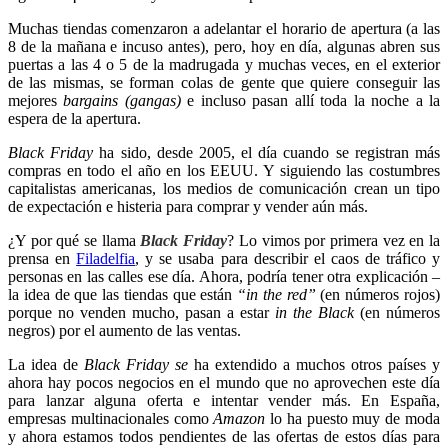
Muchas tiendas comenzaron a adelantar el horario de apertura (a las
8 de la mañana e incuso antes), pero, hoy
en
día, algunas abren sus
puertas a las 4 o 5 de la madrugada y muchas veces, en el exterior
de las mismas, se forman colas de gente que quiere conseguir las
mejores
bargains (gangas)
e incluso
pasan allí toda la noche a la
espera de la apertura.
Black Friday
ha sido, desde 2005, el día cuando se registran más
compras en todo el año en los EEUU. Y siguiendo las costumbres
capitalistas americanas, los medios de comunicación crean un tipo
de expectación e histeria para comprar y vender aún más.
¿Y por qué se llama
Black Friday
? Lo vimos por primera vez en la
prensa en
Filadelfia
,
y se usaba para describir el caos de tráfico y
personas en las calles ese día. Ahora, podría tener otra explicación –
la idea de que las tiendas que están
“in the red”
(en números rojos)
porque no venden mucho, pasan a estar
in the Black
(en números
negros) por el aumento de las ventas.
La idea de
Black Friday se
ha extendido a muchos otros países y
ahora hay pocos negocios en el mundo que no aprovechen este día
para lanzar alguna oferta e intentar vender más. En España,
empresas multinacionales como
Amazon
lo ha puesto muy de moda
y ahora estamos todos pendientes de las ofertas de estos días para