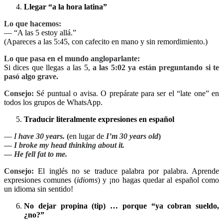
Llegar “a la hora latina”
Lo que hacemos:
— “A las 5 estoy allá.”
(Apareces a las 5:45, con cafecito en mano y sin remordimiento.)
Lo que pasa en el mundo angloparlante:
Si dices que llegas a las 5,
a las 5:02 ya están preguntando si te
pasó algo grave.
Consejo:
Sé puntual o avisa. O prepárate para ser el “late one” en
todos los grupos de WhatsApp.
Traducir literalmente expresiones en español
—
I
have 30 years.
(
en lugar de
I’m 30 years old
)
—
I broke my head thinking about it.
—
He fell fat to me.
Consejo:
El inglés no se traduce palabra por palabra. Aprende
expresiones comunes (
idioms
) y ¡no hagas quedar al español como
un idioma sin sentido!
No dejar propina (tip) … porque “ya cobran sueldo,
¿no?”