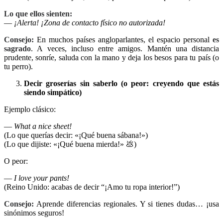
Lo que ellos sienten:
—
¡Alerta! ¡Zona de contacto físico no autorizada!
Consejo:
En muchos países angloparlantes, el espacio personal
es
sagrado
. A veces, incluso entre amigos. Mantén una distancia
prudente, sonríe, saluda con la mano y deja los besos para tu país (o
tu perro).
Decir groserías sin saberlo (o peor: creyendo que estás
siendo simpático)
Ejemplo clásico:
—
What a nice sheet!
(Lo que querías decir: «¡Qué buena sábana!»)
(Lo que dijiste: «¡Qué buena mierda!»
💩
)
O peor:
—
I love your pants!
(Reino Unido: acabas de decir “¡Amo tu ropa interior!”)
Consejo:
Aprende diferencias regionales. Y si tienes dudas… ¡usa
sinónimos seguros!