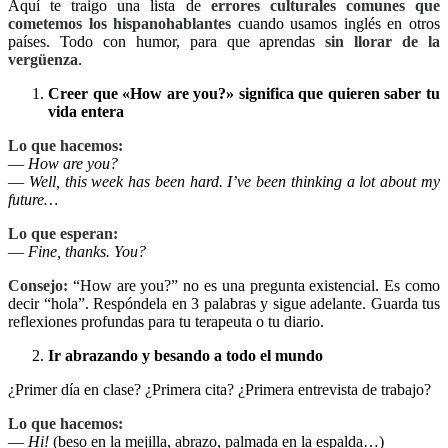
Aquí te traigo una lista de
errores culturales comunes que
cometemos los hispanohablantes
cuando usamos inglés en otros
países. Todo con humor, para que aprendas
sin llorar de la
vergüenza
.
Creer que «How are you?» significa que quieren saber tu
vida entera
Lo que hacemos:
—
How are you?
—
Well, this week has been hard. I’ve been thinking a lot about my
future…
Lo que esperan:
—
Fine, thanks. You?
Consejo:
“How are you?” no es una pregunta existencial. Es como
decir “hola”. Respóndela en 3 palabras y sigue adelante. Guarda tus
reflexiones profundas para tu terapeuta o tu diario.
Ir abrazando y besando a todo el mundo
¿Primer día en clase? ¿Primera cita? ¿Primera entrevista de trabajo?
Lo que hacemos:
—
Hi!
(beso en la mejilla, abrazo, palmada en la espalda…)