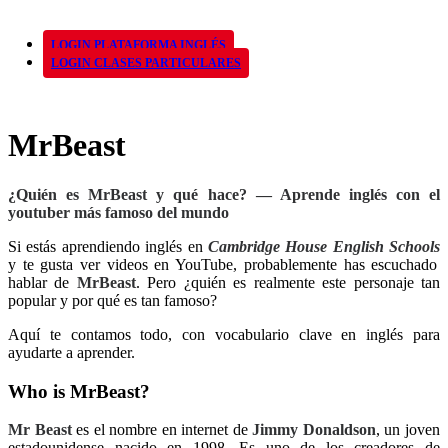
LOGIN PLATAFORMA INGLÉS
LOGIN CLASES PARTICULARES
MrBeast
¿Quién es MrBeast y qué hace? — Aprende inglés con el
youtuber más famoso del mundo
Si estás aprendiendo inglés en
Cambridge House English Schools
y te gusta ver videos en YouTube, probablemente has escuchado
hablar de
MrBeast
. Pero ¿quién es realmente este personaje tan
popular y por qué es tan famoso?
Aquí te contamos todo, con vocabulario clave en inglés para
ayudarte a aprender.
Who is MrBeast?
Mr Beast
es el nombre en internet de
Jimmy Donaldson
, un joven
estadounidense nacido en 1998. Es uno de los creadores de