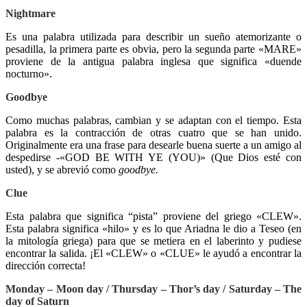
Nightmare
Es una palabra utilizada para describir un sueño atemorizante o
pesadilla, la primera parte es obvia, pero la segunda parte «MARE»
proviene de la antigua palabra inglesa que significa «duende
nocturno».
Goodbye
Como muchas palabras, cambian y se adaptan con el tiempo. Esta
palabra es la contracción de otras cuatro que se han unido.
Originalmente era una frase para desearle buena suerte a un amigo al
despedirse -«GOD BE WITH YE (YOU)» (Que Dios esté con
usted), y se abrevió como
goodbye.
Clue
Esta palabra que significa “pista” proviene del griego «CLEW».
Esta palabra significa «hilo» y es lo que Ariadna le dio a Teseo (en
la mitología griega) para que se metiera en el laberinto y pudiese
encontrar la salida. ¡El «CLEW» o «CLUE» le ayudó a encontrar la
dirección correcta!
Monday – Moon day / Thursday – Thor’s day / Saturday – The
day of Saturn