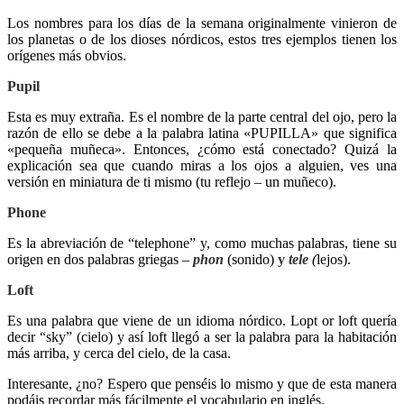
Los nombres para los días de la semana originalmente vinieron de
los planetas o de los dioses nórdicos, estos tres ejemplos tienen los
orígenes más obvios.
Pupil
Esta es muy extraña. Es el nombre de la parte central del ojo, pero la
razón de ello se debe a la palabra latina «PUPILLA» que significa
«pequeña muñeca». Entonces, ¿cómo está conectado? Quizá la
explicación sea que cuando miras a los ojos a alguien, ves una
versión en miniatura de ti mismo (tu reflejo – un muñeco).
Phone
Es la abreviación de “telephone”
y, como muchas palabras, tiene su
origen en dos palabras griegas –
phon
(sonido)
y
tele
(
lejos).
Loft
Es una palabra que viene de un idioma nórdico. Lopt or loft quería
decir “sky” (cielo) y así loft llegó a ser la palabra para la habitación
más arriba, y cerca del cielo, de la casa.
Interesante, ¿no? Espero que penséis lo mismo y que de esta manera
podáis recordar más fácilmente el vocabulario en inglés.