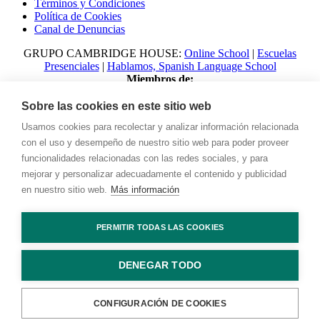
Términos y Condiciones
Política de Cookies
Canal de Denuncias
GRUPO CAMBRIDGE HOUSE:
Online School
|
Escuelas
Presenciales
|
Hablamos, Spanish Language School
Miembros de:
Sobre las cookies en este sitio web
Usamos cookies para recolectar y analizar información relacionada
con el uso y desempeño de nuestro sitio web para poder proveer
funcionalidades relacionadas con las redes sociales, y para
mejorar y personalizar adecuadamente el contenido y publicidad
en nuestro sitio web.
Más información
© 2023 Talking with Cambridge. All rights reserved Digital
PERMITIR TODAS LAS COOKIES
Marketing by
Adlibweb
DENEGAR TODO
Contacto
CONFIGURACIÓN DE COOKIES
WhatsApp