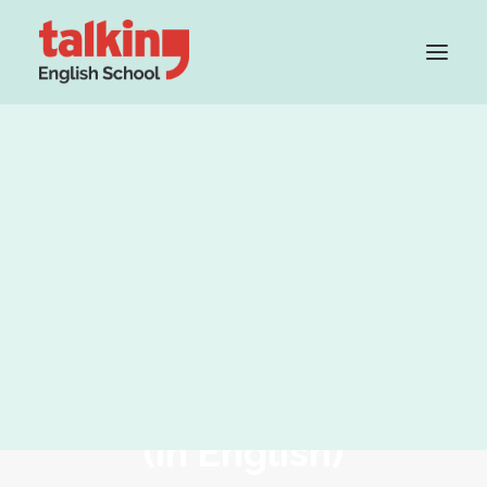
Grupo Cambridge House
Método
Profesorado
Teacher Recruitment
PRUEBA TU NIVEL GRATIS
“Sweet dreams are made
of these” LA VOZ PASIVA
(in English)