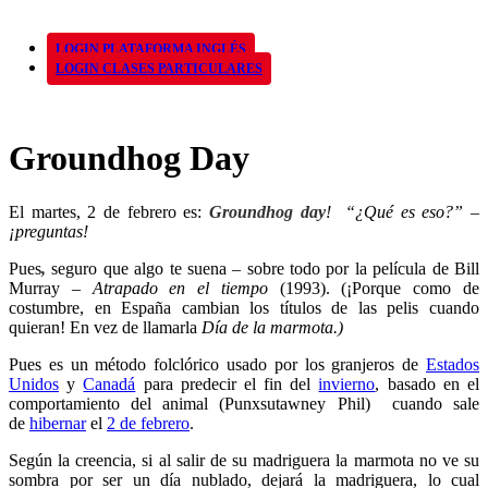
LOGIN PLATAFORMA INGLÉS
LOGIN CLASES PARTICULARES
Groundhog Day
El martes, 2 de febrero es:
Groundhog day
!
“¿Qué es eso?” –
¡preguntas!
Pues
,
seguro que algo te suena – sobre todo por la película de Bill
Murray –
Atrapado en el tiempo
(1993). (¡Porque como de
costumbre, en España cambian los títulos de las pelis cuando
quieran! En vez de llamarla
Día de la marmota
.)
Pues es un método folclórico usado por los granjeros de
Estados
Unidos
y
Canadá
para predecir el fin del
invierno
, basado en el
comportamiento del animal (Punxsutawney Phil) cuando sale
de
hibernar
el
2 de febrero
.
Según la creencia, si al salir de su madriguera la marmota no ve su
sombra por ser un día nublado, dejará la madriguera, lo cual