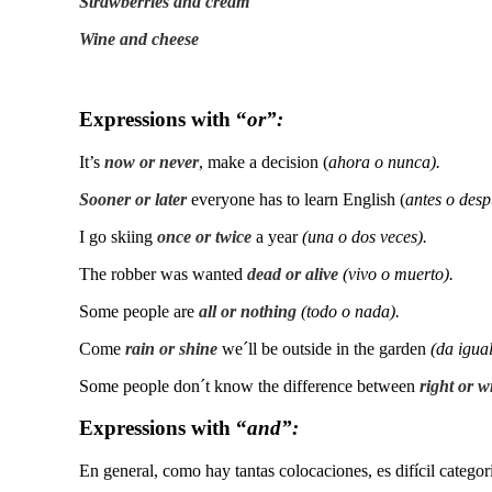
Strawberries and cream
Wine and cheese
Expressions with “
or”:
It’s
now or never
, make a decision (
ahora o nunca).
Sooner or later
everyone has to learn English (
antes o des
I go skiing
once or twice
a year
(una o dos veces).
The robber was wanted
dead or alive
(vivo o muerto).
Some people are
all or nothing
(todo o nada).
Come
rain or shine
we´ll be outside in the garden
(da igual
Some people don´t know the difference between
right or 
Expressions with “
and”:
En general, como hay tantas colocaciones, es difícil catego