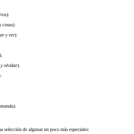
lvos).
s cosas).
ar y ver).
).
y olvidar).
.
demanda).
a selección de algunas un poco más especiales: