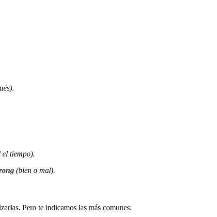
pués).
 el tiempo).
wrong
(bien o mal).
rizarlas. Pero te indicamos las más comunes: