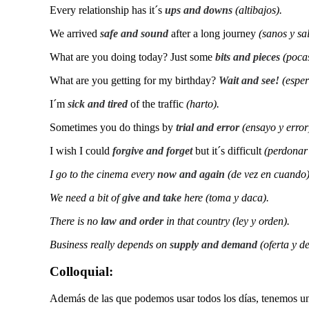
Every relationship has it´s
ups and downs
(altibajos).
We arrived
safe and sound
after a long journey
(sanos y sa
What are you doing today? Just some
bits and pieces
(poca
What are you getting for my birthday?
Wait and see!
(esper
I´m
sick and tired
of the traffic
(harto).
Sometimes you do things by
trial and error
(ensayo y error
I wish I could
forgive and forget
but it´s difficult
(perdonar 
I go to the cinema every
now and again
(de vez en cuando)
We need a bit of
give and take
here (toma y daca).
There is no
law and order
in that country (ley y orden).
Business really depends on
supply and demand
(oferta y 
Colloquial:
Además de las que podemos usar todos los días, tenemos un