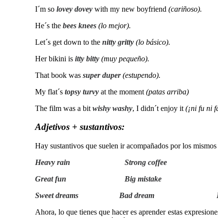
I´m so
lovey dovey
with my new boyfriend
(cariñoso).
He´s the
bees knees
(lo mejor).
Let´s get down to the
nitty gritty
(lo básico).
Her bikini is
itty bitty
(muy pequeño).
That book was
super duper
(estupendo).
My flat´s
topsy turvy
at the moment
(patas arriba)
The film was a bit
wishy washy
, I didn´t enjoy it
(¡ni fu ni f
Adjetivos + sustantivos:
Hay sustantivos que suelen ir acompañados por los mismos 
Heavy rain Strong coffee 
Great fun Big mistake Close r
Sweet dreams Bad dream K
Ahora, lo que tienes que hacer es aprender estas expresione