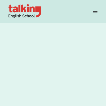
Grupo Cambridge House
Método
Profesorado
Teacher Recruitment
PRUEBA TU NIVEL GRATIS
La plataforma de inglés
online de Talking
explicado