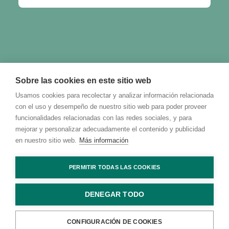
Sobre las cookies en este sitio web
Usamos cookies para recolectar y analizar información relacionada
con el uso y desempeño de nuestro sitio web para poder proveer
funcionalidades relacionadas con las redes sociales, y para
mejorar y personalizar adecuadamente el contenido y publicidad
en nuestro sitio web.
Más información
PERMITIR TODAS LAS COOKIES
DENEGAR TODO
© 2023 Talking with Cambridge. All rights reserved Digital Marketing
by
Adlibweb
CONFIGURACIÓN DE COOKIES