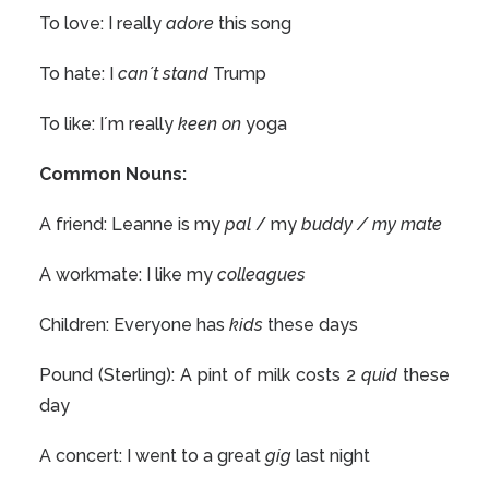
To love: I really
adore
this song
To hate: I
can´t stand
Trump
To like: I´m really
keen on
yoga
Common Nouns:
A friend: Leanne is my
pal
/ my
buddy / my mate
A workmate: I like my
colleagues
Children: Everyone has
kids
these days
Pound (Sterling): A pint of milk costs 2
quid
these
day
A concert: I went to a great
gig
last night