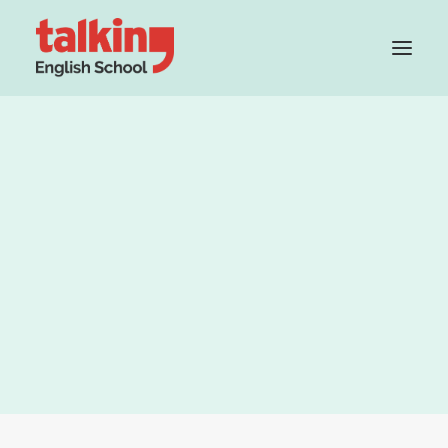
Grupo Cambridge House
Método
Profesorado
Teacher Recruitment
PRUEBA TU NIVEL GRATIS
¡No decir siempre lo
mismo!