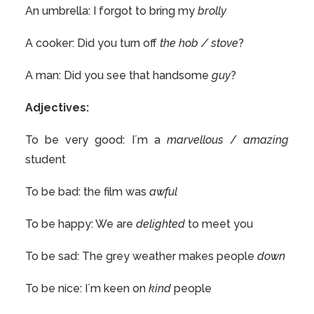
An umbrella: I forgot to bring my
brolly
A cooker: Did you turn off
the hob / stove
?
A man: Did you see that handsome
guy
?
Adjectives:
To be very good: I´m a
marvellous
/
amazing
student
To be bad: the film was
awful
To be happy: We are
delighted
to meet you
To be sad: The grey weather makes people
down
To be nice: I´m keen on
kind
people