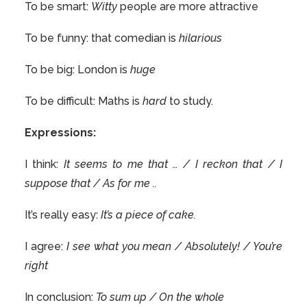
To be smart:
Witty
people are more attractive
To be funny: that comedian is
hilarious
To be big: London is
huge
To be difficult: Maths is
hard
to study.
Expressions:
I think:
It seems to me that … / I reckon that / I
suppose that / As for me ..
It’s really easy:
It’s a piece of cake.
I agree:
I see what you mean / Absolutely! / You’re
right
In conclusion:
To sum up / On the whole