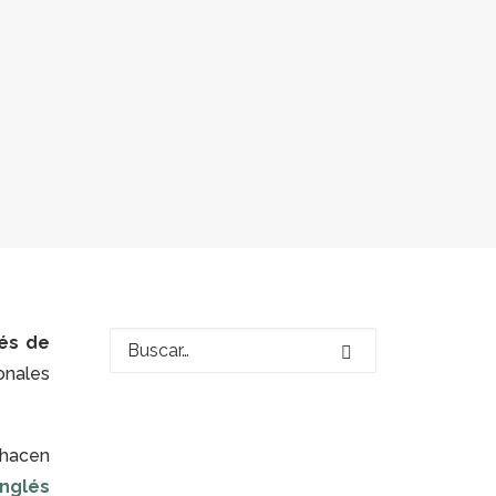
ués de
onales
 hacen
inglés