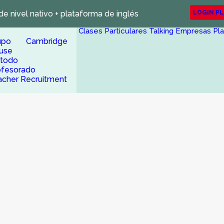
de nivel nativo + plataforma de inglés
LOGIN P
Clases Particulares
Talking Empresas
Pl
upo Cambridge
use
todo
ofesorado
acher Recruitment