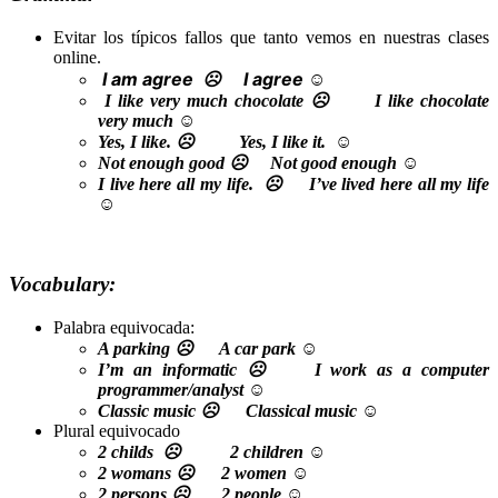
Evitar los típicos fallos que tanto vemos en nuestras clases
online.
I
am
agree
☹
I agree
☺
I like
very much
chocolate
☹
I like chocolate
very much
☺
Yes, I like.
☹
Yes, I like
it.
☺
Not enough good
☹
Not good enough
☺
I
live
here all my life.
☹
I’ve lived
here all my life
☺
Vocabulary:
Palabra equivocada:
A parking ☹ A car park ☺
I’m an informatic ☹ I work as a computer
programmer/analyst ☺
Classic music ☹ Classical music ☺
Plural equivocado
2 childs
☹
2 children
☺
2 womans
☹
2 women
☺
2 persons
☹
2 people
☺