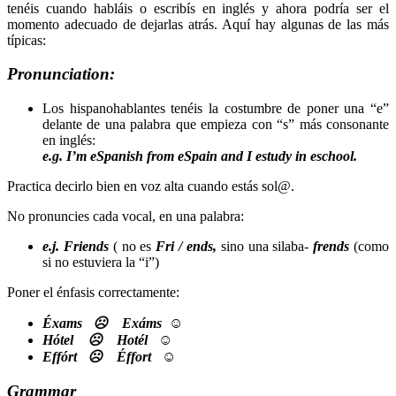
tenéis cuando habláis o escribís en inglés y ahora podría ser el
momento adecuado de dejarlas atrás. Aquí hay algunas de las más
típicas:
Pronunciation:
Los hispanohablantes tenéis la costumbre de poner una “e”
delante de una palabra que empieza con “s” más consonante
en inglés:
e.g. I’m
e
Spanish from
e
Spain and I
e
study in
e
school.
Practica decirlo bien en voz alta cuando estás sol@.
No pronuncies cada vocal, en una palabra:
e.j. Friends
( no es
Fri / ends,
sino una silaba-
frends
(como
si no estuviera la “i”)
Poner el énfasis correctamente:
Éxams ☹ Exáms ☺
Hótel ☹ Hotél ☺
Effórt ☹ Éffort ☺
Grammar