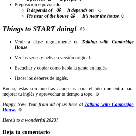
Preposicion equivocado:
It depends
of
☹
It depends
on
☺
It’s near
of
the house
☹
It’s near the house
☺
Things to START doing!
☺
Venir a clase regularmente en
Talking with Cambridge
House
Ver las series y pelis en
versión original.
Escuchar y copiar como habla la gente en inglés.
Hacer los deberes de inglés.
Bueno, estas son nuestras aconsejas para el año que entra para
mejorar tu inglés y aprovechar tu tiempo a tope. ☺
Happy New Year from all of us here at
Talking with Cambridge
House
. ☺
Here’s to a wonderful 2023!
Deja tu comentario