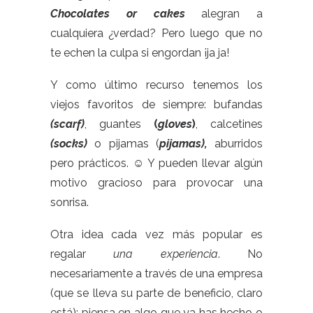
Chocolates or cakes
alegran a
cualquiera ¿verdad? Pero luego que no
te echen la culpa si engordan ¡ja ja!
Y como último recurso tenemos los
viejos favoritos de siempre: bufandas
(scarf)
, guantes
(
gloves
)
, calcetines
(socks)
o pijamas (
pijamas),
aburridos
pero prácticos. ☺ Y pueden llevar algún
motivo gracioso para provocar una
sonrisa.
Otra idea cada vez más popular es
regalar
una experiencia
. No
necesariamente a través de una empresa
(que se lleva su parte de beneficio, claro
está); piensa en algo que ya has hecho o