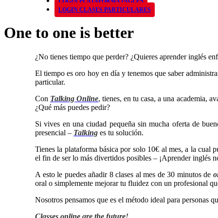
LOGIN PLATAFORMA INGLÉS
LOGIN CLASES PARTICULARES
One to one is better
¿No tienes tiempo que perder? ¿Quieres aprender inglés enf
El tiempo es oro hoy en día y tenemos que saber administrar
particular.
Con
Talking Online
, tienes, en tu casa, a una academia, av
¿Qué más puedes pedir?
Si vives en una ciudad pequeña sin mucha oferta de buenos
presencial –
Talking
es tu solución.
Tienes la plataforma básica por solo 10€ al mes, a la cual p
el fin de ser lo más divertidos posibles – ¡Aprender inglés n
A esto le puedes añadir 8 clases al mes de 30 minutos de
o
oral o simplemente mejorar tu fluidez con un profesional que
Nosotros pensamos que es el método ideal para personas qu
Classes online are the future!