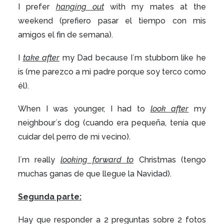
I prefer
hanging out
with my mates at the
weekend (prefiero pasar el tiempo con mis
amigos el fin de semana).
I
take after
my Dad because I´m stubborn like he
is (me parezco a mi padre porque soy terco como
él).
When I was younger, I had to
look after
my
neighbour´s dog (cuando era pequeña, tenía que
cuidar del perro de mi vecino).
I´m really
looking forward to
Christmas (tengo
muchas ganas de que llegue la Navidad).
Segunda parte
:
Hay que responder a 2 preguntas sobre 2 fotos