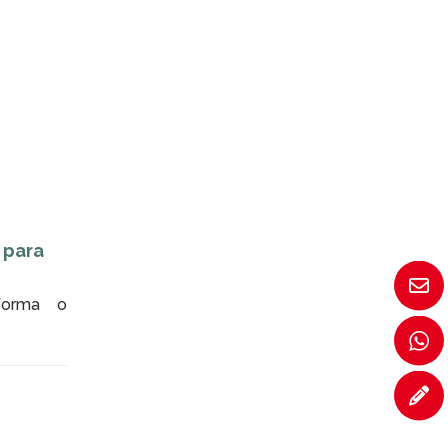
ODO
 para
forma o