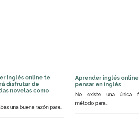
CONSEJOS
CONSEJOS
MÉT
r inglés online te
Aprender inglés online
rá disfrutar de
pensar en inglés
das novelas como
No existe una única 
método para…
abas una buena razón para…