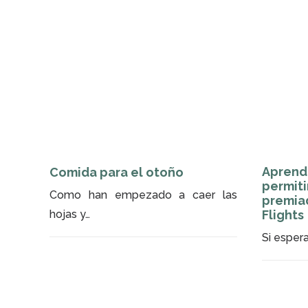
CONSEJOS
MÉTODO
Aprende
Comida para el otoño
permiti
Como han empezado a caer las
premia
hojas y…
Flights
Si esper