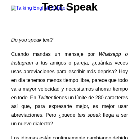
Text Speak
Grupo Cambridge House
Método
Do you speak text?
Profesorado
Teacher Recruitment
Cuando mandas un mensaje por
Whatsapp o
Instagram
a tus amigos o pareja, ¿cuántas veces
usas abreviaciones para escribir más deprisa? Hoy
Prueba tu Nivel Gratis
en día tenemos menos tiempo libre, parece que todo
va a mayor velocidad y necesitamos ahorrar tiempo
en todo. En
Twitter
tienes un límite de 280 caracteres
así que, para expresarte mejor, es mejor usar
abreviaciones. Pero ¿puede
text speak
llega a ser
un nuevo dialecto?
Los idiomas están continuamente cambiando debido