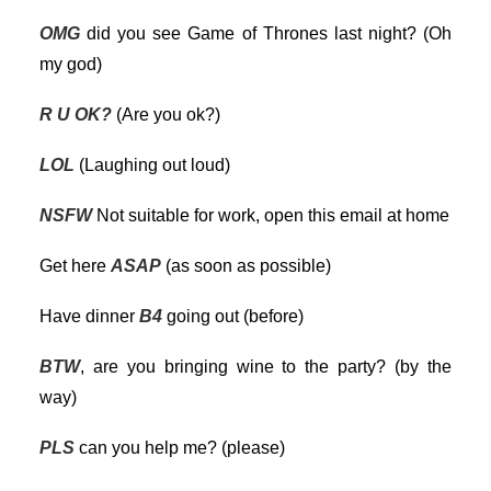
OMG
did you see Game of Thrones last night? (Oh
my god)
R U OK?
(Are you ok?)
LOL
(Laughing out loud)
NSFW
Not suitable for work, open this email at home
Get here
ASAP
(as soon as possible)
Have dinner
B4
going out (before)
BTW
, are you bringing wine to the party? (by the
way)
PLS
can you help me? (please)