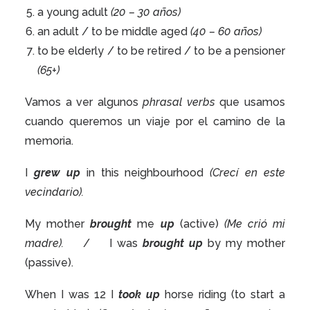
a young adult
(20 – 30 años)
an adult / to be middle aged
(40 – 60 años)
to be elderly / to be retired / to be a pensioner
(65+)
Vamos a ver algunos
phrasal verbs
que usamos
cuando queremos un viaje por el camino de la
memoria.
I
grew up
in this neighbourhood
(Crecí en este
vecindario).
My mother
brought
me
up
(active)
(Me crió mi
madre).
/
I was
brought up
by my mother
(passive).
When I was 12 I
took up
horse riding (to start a