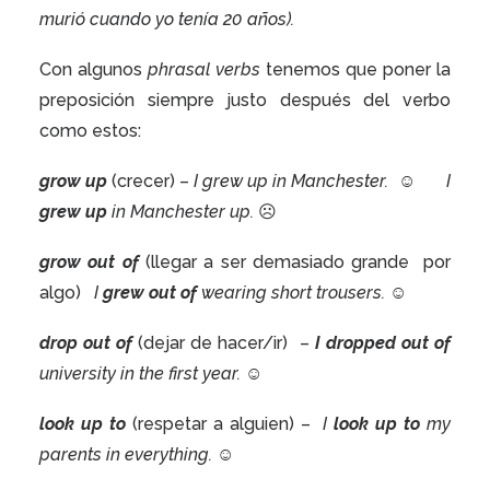
murió cuando yo tenía 20 años).
Con algunos
phrasal verbs
tenemos que poner la
preposición siempre justo después del verbo
como estos:
grow up
(crecer) –
I grew up in Manchester.
☺
I
grew up
in Manchester up.
☹
grow out of
(llegar a ser demasiado grande
por
algo)
I
grew out of
wearing short trousers.
☺
drop out of
(dejar de hacer/ir)
–
I dropped out of
university in the first year.
☺
look up to
(respetar a alguien) –
I
look up to
my
parents in everything.
☺