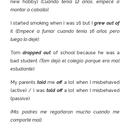
new hobby)
(Cuando tenía 12 años, empecé a
montar a caballo).
I started smoking when I was 16 but I
grew out
of
it
(Empecé a fumar cuando tenía 16 años pero
luego lo dejé).
Tom
dropped out
of school because he was a
bad student
(Tom dejó el colegio porque era mal
estudiante).
My parents
told
me
off
a lot when I misbehaved
(active) / I was
told off
a lot when I misbehaved
(passive)
(Mis padres me regañaron mucho cuando me
comporté mal).