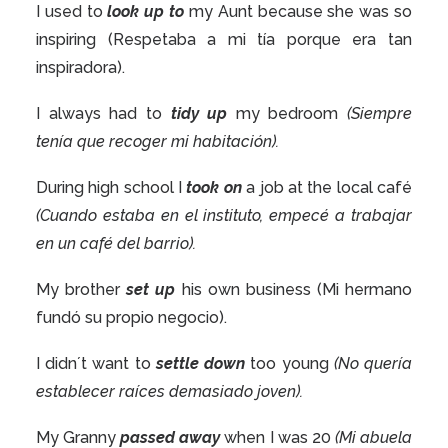
I used to
look up to
my Aunt because she was so
inspiring (Respetaba a mi tía porque era tan
inspiradora).
I always had to
tidy up
my bedroom
(Siempre
tenía que recoger mi habitación).
During high school I
took on
a job at the local café
(Cuando estaba en el instituto, empecé a trabajar
en un café del barrio).
My brother
set up
his own business (Mi hermano
fundó su propio negocio).
I didn´t want to
settle down
too young
(No quería
establecer raíces demasiado joven).
My Granny
passed away
when I was 20
(Mi abuela