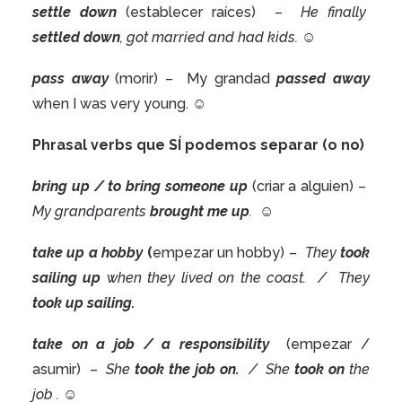
settle down
(establecer raíces)
–
He finally
settled down
, got married and had kids.
☺
pass away
(morir) –
My grandad
passed away
when I was very young.
☺
Phrasal verbs que SÍ podemos separar (o no)
bring up / to bring someone up
(criar a alguien) –
My grandparents
brought
me
up
.
☺
take up a hobby
(
empezar un hobby) –
They
took
sailing up
when they lived on the coast.
/
They
took up sailing.
take on a job / a responsibility
(empezar /
asumir)
–
She
took the job on.
/
She
took on
the
job .
☺