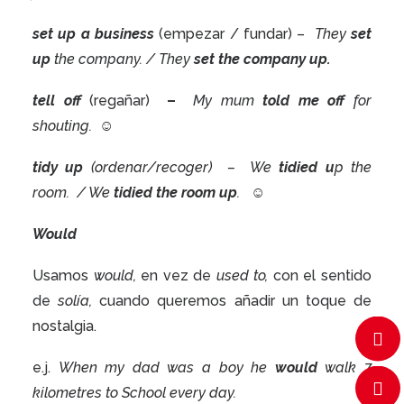
set up a business
(empezar / fundar) –
They
set
up
the company. / They
set the company up.
tell off
(regañar)
–
My mum
told me off
for
shouting.
☺
tidy up
(ordenar/recoger)
–
We
tidied u
p the
room.
/ We
tidied the room up
.
☺
Would
Usamos
would,
en vez de
used to,
con el sentido
de
solía,
cuando queremos añadir un toque de
nostalgia.
e.j.
When my dad was a boy he
would
walk 7
kilometres to School every day.