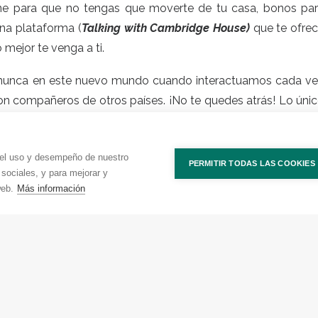
ne
para que no tengas que moverte de tu casa, bonos pa
na plataforma (
Talking with Cambridge House)
que te ofre
mejor te venga a ti.
e nunca en este nuevo mundo cuando interactuamos cada v
con compañeros de otros países. ¡No te quedes atrás! Lo úni
aprenderlo y con
qué enfoque.
 la ventaja de poder estudiarlo
a tu ritmo.
Desde tu casa, en 
 el uso y desempeño de nuestro
PERMITIR TODAS LAS COOKIES
puedes acceder a la plataforma online sin límite de tiempo 
 sociales, y para mejorar y
web.
Más información
tener dos clases de 30 minutos cada semana para hablar c
dad de salir de tu casa.
daptarnos a ello y ¡abrazar las nuevas tecnologías! ☺
icar tu inglés: