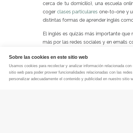
cerca de tu domicilio), una
escuela onli
coger
clases particulares
one-to-one
y u
distintas formas de aprender inglés como 
El inglés es quizás más importante qu
más por las redes sociales y en emails 
que tienes que decidir es CÓMO quieres 
Sobre las cookies en este sitio web
En
Talking with Cambridge House
tienes
Usamos cookies para recolectar y analizar información relacionada con
trabajo o en el móvil mientras viajas, 
sitio web para poder proveer funcionalidades relacionadas con las redes
personalizar adecuadamente el contenido y publicidad en nuestro sitio 
horarios. Y si añades el
Premium
,
puedes 
tu profesor online
one-to-one
, sin necesi
El mundo está cambiando y tenemos que a
Otras ideas para pract