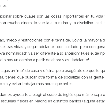
nes.
exionar sobre cuáles son las cosas importantes en tu vida 
 mucho dinero, la vuelta a la rutina y la disciplina ¡casi 
d, miedo y restricciones con el tema del Covid, la mayoría 
estras vidas y seguir adelante –con cuidado, pero con gan
eva normalidad” va ser diferente a lo anterior? Pues el tiem
solo hay un camino a partir de ahora y es… ¡adelante!
o hagas un “mix” de casa y oficina, pero asegúrate de que lo q
sa, tienes que buscar otra forma de socializar con la gente
rcicio y evitar trabajar más horas que antes.
odemos ayudarte a elegir el curso de inglés que más encaja 
 escuelas físicas
en Madrid en distintos barrios (alguna esta