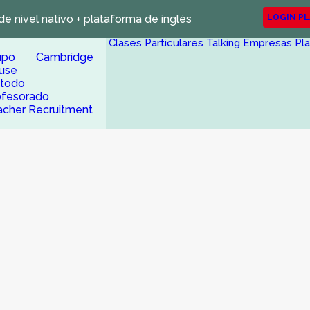
de nivel nativo + plataforma de inglés
LOGIN P
Clases Particulares
Talking Empresas
Pl
upo Cambridge
use
todo
ofesorado
acher Recruitment