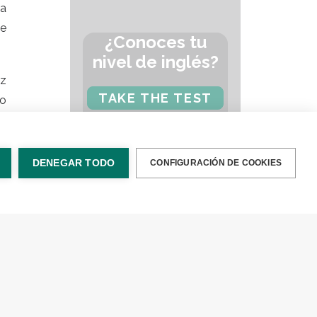
ra
ce
¿Conoces tu
nivel de inglés?
ez
TAKE THE TEST
co
el
DENEGAR TODO
CONFIGURACIÓN DE COOKIES
ni
CATEGORÍAS
on
Gramática
Consejos
Método
Vocabulario