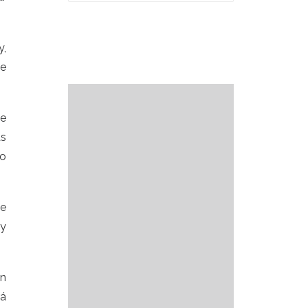
y,
te
de
as
po
ue
 y
en
rá