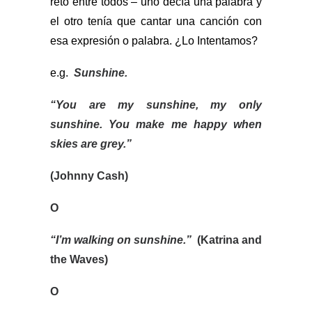
reto entre todos – uno decía una palabra y
el otro tenía que cantar una canción con
esa expresión o palabra. ¿Lo Intentamos?
e.g.
Sunshine.
“You are my sunshine, my only
sunshine. You make me happy when
skies are grey.”
(Johnny Cash)
O
“I’m walking on sunshine.”
(Katrina and
the Waves)
O