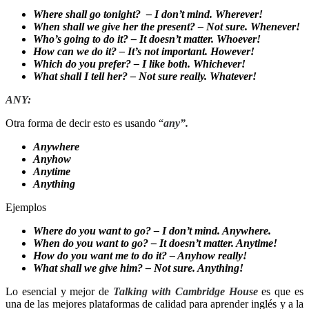
Where shall go tonight? – I don’t mind. Wherever!
When shall we give her the present? – Not sure. Whenever!
Who’s going to do it? – It doesn’t matter. Whoever!
How can we do it? – It’s not important. However!
Which do you prefer? – I like both. Whichever!
What shall I tell her? – Not sure really. Whatever!
ANY:
Otra forma de decir esto es usando “
any”.
Anywhere
Anyhow
Anytime
Anything
Ejemplos
Where do you want to go? – I don’t mind.
Anywhere.
When do you want to go? – It doesn’t matter.
Anytime!
How do you want me to do it? –
Anyhow
really!
What shall we give him? – Not sure.
Anything!
Lo esencial y mejor de
Talking with Cambridge House
es que es
una de las mejores plataformas de calidad para aprender inglés y a la