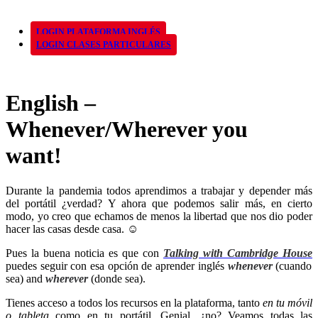
LOGIN PLATAFORMA INGLÉS
LOGIN CLASES PARTICULARES
English –
Whenever/Wherever you
want!
Durante la pandemia todos aprendimos a trabajar y depender más
del portátil ¿verdad? Y ahora que podemos salir más, en cierto
modo, yo creo que echamos de menos la libertad que nos dio poder
hacer las casas desde casa. ☺
Pues la buena noticia es que con
Talking with Cambridge House
puedes seguir con esa opción de aprender inglés
whenever
(cuando
sea) and
wherever
(donde sea).
Tienes acceso a todos los recursos en la plataforma, tanto
en tu móvil
o tableta
como en tu portátil. Genial, ¿no? Veamos todas las