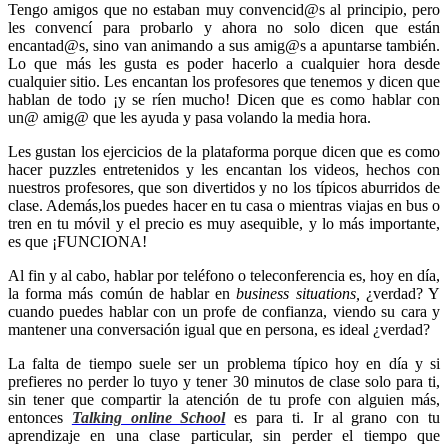
Tengo amigos que no estaban muy convencid@s al principio, pero
les convencí para probarlo y ahora no solo dicen que están
encantad@s, sino van animando a sus amig@s a apuntarse también.
Lo que más les gusta es poder hacerlo a cualquier hora desde
cualquier sitio. Les encantan los profesores que tenemos y dicen que
hablan de todo ¡y se ríen mucho! Dicen que es como hablar con
un@ amig@ que les ayuda y pasa volando la media hora.
Les gustan los ejercicios de la plataforma porque dicen que es como
hacer puzzles entretenidos y les encantan los videos, hechos con
nuestros profesores, que son divertidos y no los típicos aburridos de
clase. Además,los puedes hacer en tu casa o mientras viajas en bus o
tren en tu móvil y el precio es muy asequible, y lo más importante,
es que ¡FUNCIONA!
Al fin y al cabo, hablar por teléfono o teleconferencia es, hoy en día,
la forma más común de hablar en
business situations,
¿verdad? Y
cuando puedes hablar con un profe de confianza, viendo su cara y
mantener una conversación igual que en persona, es ideal ¿verdad?
La falta de tiempo suele ser un problema típico hoy en día y si
prefieres no perder lo tuyo y tener 30 minutos de clase
solo para ti
,
sin tener que compartir la atención de tu profe con alguien más,
entonces
Talking online School
es para ti. Ir al grano con tu
aprendizaje en una clase particular, sin perder el tiempo que