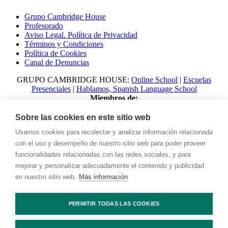
Grupo Cambridge House
Profesorado
Aviso Legal. Política de Privacidad
Términos y Condiciones
Política de Cookies
Canal de Denuncias
GRUPO CAMBRIDGE HOUSE:
Online School
|
Escuelas
Presenciales
|
Hablamos, Spanish Language School
Miembros de:
Sobre las cookies en este sitio web
Usamos cookies para recolectar y analizar información relacionada
con el uso y desempeño de nuestro sitio web para poder proveer
funcionalidades relacionadas con las redes sociales, y para
mejorar y personalizar adecuadamente el contenido y publicidad
en nuestro sitio web.
Más información
© 2023 Talking with Cambridge. All rights reserved Digital
PERMITIR TODAS LAS COOKIES
Marketing by
Adlibweb