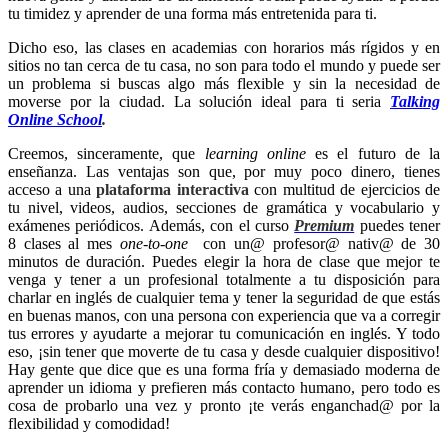
tu timidez y aprender de una forma más entretenida para ti.
Dicho eso, las clases en academias con horarios más rígidos y en
sitios no tan cerca de tu casa, no son para todo el mundo y puede ser
un problema si buscas algo más flexible y sin la necesidad de
moverse por la ciudad. La solución ideal para ti seria
Talking
Online School
.
Creemos, sinceramente, que
learning online
es el futuro de la
enseñanza. Las ventajas son que, por muy poco dinero, tienes
acceso a una
plataforma interactiva
con multitud de ejercicios de
tu nivel, videos, audios, secciones de gramática y vocabulario y
exámenes periódicos. Además, con el curso
Premium
puedes tener
8 clases al mes
one-to-one
con un@ profesor@ nativ@ de 30
minutos de duración. Puedes elegir la hora de clase que mejor te
venga y tener a un profesional totalmente a tu disposición para
charlar en inglés de cualquier tema y tener la seguridad de que estás
en buenas manos, con una persona con experiencia que va a corregir
tus errores y ayudarte a mejorar tu comunicación en inglés. Y todo
eso, ¡sin tener que moverte de tu casa y desde cualquier dispositivo!
Hay gente que dice que es una forma fría y demasiado moderna de
aprender un idioma y prefieren más contacto humano, pero todo es
cosa de probarlo una vez y pronto ¡te verás enganchad@ por la
flexibilidad y comodidad!