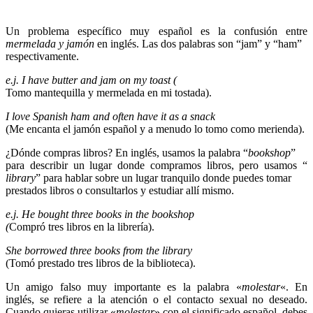
Un problema específico muy español es la confusión entre
mermelada y jamón
en inglés. Las dos palabras son “jam” y “ham”
respectivamente.
e.j. I have butter and jam on my toast (
Tomo mantequilla y mermelada en mi tostada).
I love Spanish ham and often have it as a snack
(Me encanta el jamón español y a menudo lo tomo como merienda).
¿Dónde compras libros? En inglés, usamos la palabra “
bookshop
”
para describir un lugar donde compramos libros, pero usamos “
library
” para hablar sobre un lugar tranquilo donde puedes tomar
prestados libros o consultarlos y estudiar allí mismo.
e.j. He bought three books in the bookshop
(
Compró tres libros en la librería).
She borrowed three books from the library
(Tomó prestado tres libros de la biblioteca).
Un amigo falso muy importante es la palabra «
molestar
«. En
inglés, se refiere a la atención o el contacto sexual no deseado.
Cuando quieras utilizar «
molestar
» con el significado español, debes