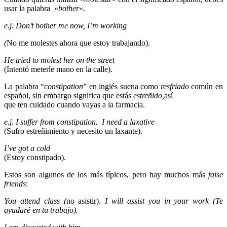
usar la palabra «
bother
«.
e.j. Don’t bother me now, I’m working
(
No me molestes ahora que estoy trabajando).
He tried to molest her on the street
(Intentó meterle mano en la calle).
La palabra “
constipation
” en inglés suena como
resfriado
común en
español, sin embargo significa que estás
estreñido,
así
que ten cuidado cuando vayas a la farmacia.
e.j. I suffer from constipation.
I need a laxative
(Sufro estreñimiento y necesito un laxante).
I’ve got a cold
(Estoy constipado).
Estos son algunos de los más típicos, pero hay muchos más
false
friends
:
You attend class (
no asistir).
I will assist you in your work (Te
ayudaré en tu trabajo).