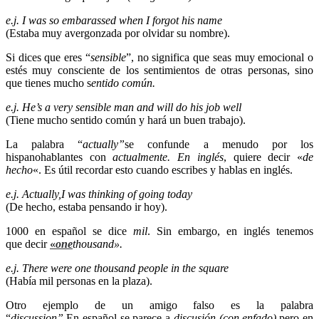
e.j. I was so embarassed when I forgot his name
(Estaba muy avergonzada por olvidar su nombre).
Si dices que eres “
sensible
”, no significa que seas muy emocional o
estés muy consciente de los sentimientos de otras personas, sino
que tienes mucho s
entido común.
e.j. He’s a very sensible man and will do his job well
(Tiene mucho sentido común y hará un buen trabajo).
La palabra “
actually”
se confunde a menudo por los
hispanohablantes con
actualmente. En inglés
, quiere decir «
de
hecho
«. Es útil recordar esto cuando escribes y hablas en inglés.
e.j. Actually,I was thinking of going today
(De hecho, estaba pensando ir hoy).
1000 en español se dice
mil
. Sin embargo, en inglés tenemos
que decir
«
one
thousand».
e.j. There were one thousand people in the square
(Había mil personas en la plaza).
Otro ejemplo de un amigo falso es la palabra
“
discussion”.
En español se parece a
discusión (con enfado),
pero en