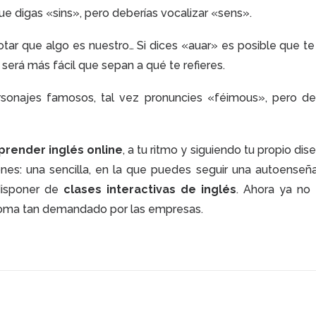
que digas «sins», pero deberías vocalizar «sens».
tar que algo es nuestro… Si dices «auar» es posible que te
 será más fácil que sepan a qué te refieres.
rsonajes famosos, tal vez pronuncies «féimous», pero de
prender inglés online
, a tu ritmo y siguiendo tu propio dis
es: una sencilla, en la que puedes seguir una autoenseñ
disponer de
clases interactivas de inglés
. Ahora ya no 
dioma tan demandado por las empresas.