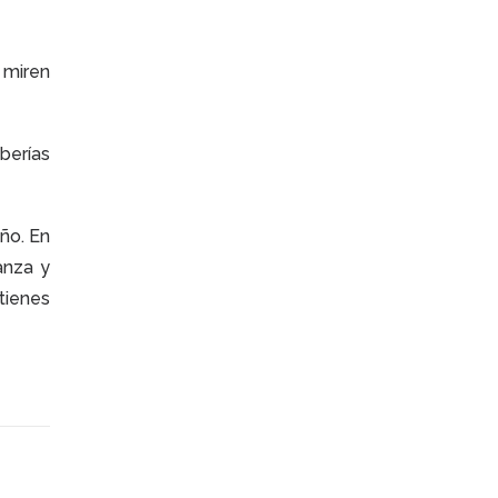
 miren
berías
eño. En
anza y
tienes