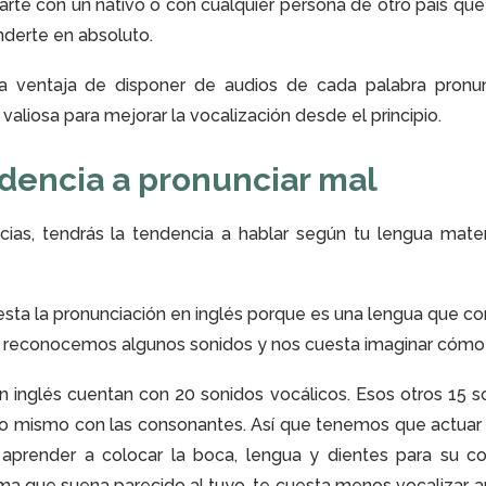
rte con un nativo o con cualquier persona de otro país que
derte en absoluto.
 la ventaja de disponer de audios de cada palabra pronu
liosa para mejorar la vocalización desde el principio.
dencia a pronunciar mal
ncias, tendrás la tendencia a hablar según tu lengua mater
sta la pronunciación en inglés porque es una lengua que co
o reconocemos algunos sonidos y nos cuesta imaginar cómo
 inglés cuentan con 20 sonidos vocálicos. Esos otros 15 s
lo mismo con las consonantes. Así que tenemos que actua
render a colocar la boca, lengua y dientes para su co
ma que suena parecido al tuyo, te cuesta menos vocalizar, 