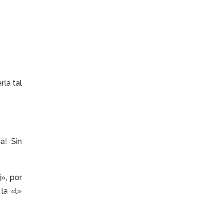
rla tal
a! Sin
», por
la «l»