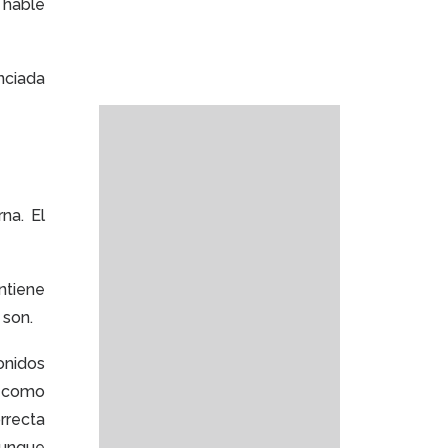
 hable
nciada
na. El
ntiene
 son.
onidos
r como
rrecta
aunque