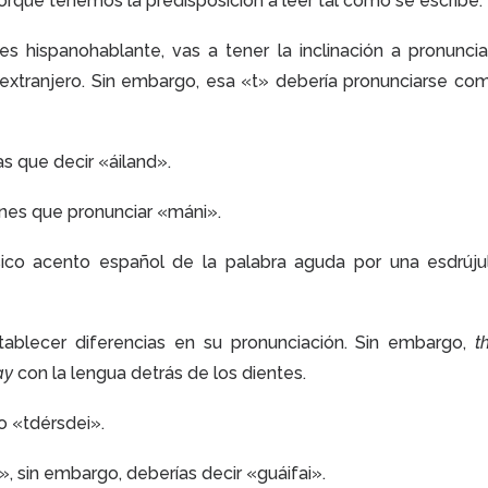
orque tenemos la predisposición a leer tal como se escribe.
res hispanohablante, vas a tener la inclinación a pronuncia
 extranjero. Sin embargo, esa «t» debería pronunciarse co
as que decir «áiland».
enes que pronunciar «máni».
ásico acento español de la palabra aguda por una esdrújul
stablecer diferencias en su pronunciación. Sin embargo,
t
ay
con la lengua detrás de los dientes.
no «tdérsdei».
, sin embargo, deberías decir «guáifai».