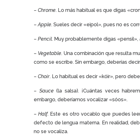
–
Chrome
. Lo más habitual es que digas «cr
–
Apple
. Sueles decir «eipol», pues no es cor
–
Pencil
. Muy probablemente digas «pensil», a
–
Vegetable
. Una combinación que resulta muy 
como se escribe. Sin embargo, deberías deci
–
Choir
. Lo habitual es decir «kóir», pero debe
–
Sauce
(la salsa). ¡Cuántas veces habr
embargo, deberíamos vocalizar «sóos».
–
Half
. Este es otro vocablo que puedes leer
defecto de lengua materna. En realidad, debe
no se vocaliza.