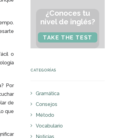
¿Conoces tu
nivel de inglés?
iempo.
esarte
TAKE THE TEST
ácil o
ología
CATEGORÍAS
a? Por
Gramática
cuchar
lar de
Consejos
lo que
Método
Vocabulario
ificar
Noticias