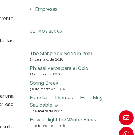
Empresas
erente
ÚLTIMOS BLOGS
te tan
The Slang You Need in 2026
25 de mayo de 2026
Phrasal verbs para el Ocio
27 de abril de 2026
Spring Break
30 de marzo de 2026
ar una
Estudiar Idiomas Es Muy
ar ese
Saludable ☺
2 de marzo de 2026
How to fight the Winter Blues
resulta
2 de febrero de 2026