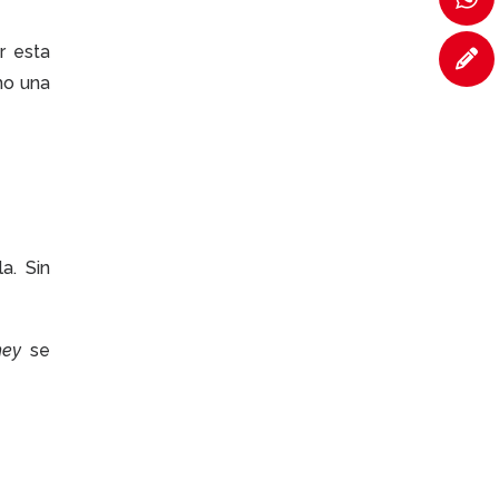
r esta
mo una
a. Sin
hey
se