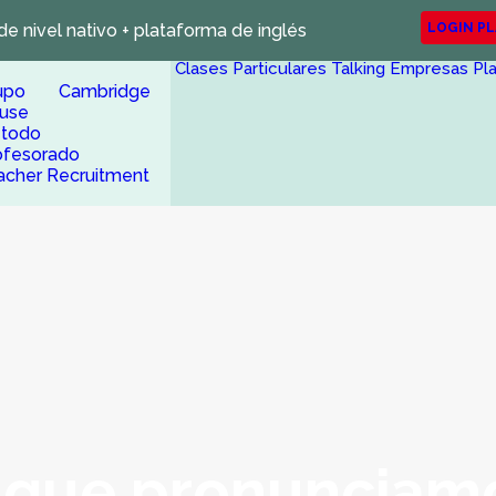
de nivel nativo + plataforma de inglés
LOGIN P
Clases Particulares
Talking Empresas
Pl
upo Cambridge
use
todo
ofesorado
acher Recruitment
 que pronunciam