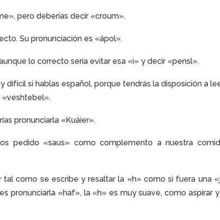
ome», pero deberías decir «croum».
recto. Su pronunciación es «ápol».
unque lo correcto sería evitar esa «i» y decir «pensl».
difícil si hablas español, porque tendrás la disposición a lee
r «veshtebel».
rías pronunciarla «Kuáier».
emos pedido «saus» como complemento a nuestra comid
 tal como se escribe y resaltar la «h» como si fuera una «j
s pronunciarla «haf», la «h» es muy suave, como aspirar y 