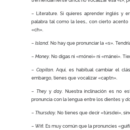
tremendamente difícil no vocalizar esa «l», p
– Literature. Si quieres aprender inglés y e
palabra tal como la lees… con cierto acento
«ch».
–
Island
. No hay que pronunciar la «s». Tendrí
–
Money
. No digas ni «mónei» ni «mánei». Ti
–
Capitan
. Aquí, es habitual cambiar el cl
embargo, tienes que vocalizar «captn».
–
They
y
day
. Nuestra inclinación es no e
pronuncia con la lengua entre los dientes y
d
–
Thursday
. No tienes que decir «túrsdei», si
–
Wifi
. Es muy común que la pronuncies «guifi»